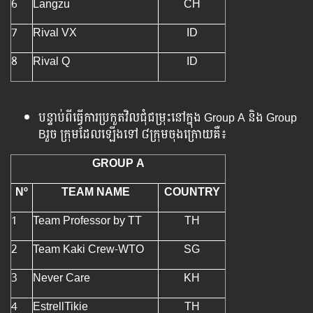
6
Langzu
CH
7
Rival VX
ID
8
Rival Q
ID
បន្ទាប់​ពី​ធ្វើ​ការ​ប្រកួត​វិល​ជុំ​ជម្រុះ​នៅ​ក្នុង Group A និង​ Group
Bរួច​ ក្រុម​ដែល​ឡើង​ទៅ ៨ក្រុម​ចុង​ក្រោយ​គឺ៖
GROUP A
Nº
TEAM NAME
COUNTRY
1
Team Professor by TT
TH
2
Team Kaki Crew-WTO
SG
3
Never Care
KH
4
EstrellTikie
TH