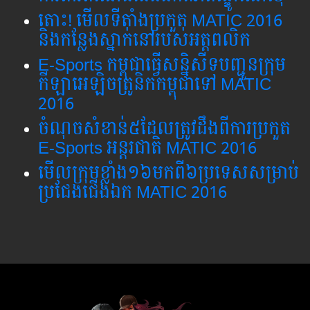
តោះ​! មើល​ទី​តាំង​ប្រកួត​ MATIC 2016
និង​កន្លែង​ស្នាក់​នៅ​របស់​អត្តពលិក​
E-Sports កម្ពុជា​ធ្វើ​សន្និសីទ​​បញ្ជូន​ក្រុម​
កីឡា​អេឡិចត្រូនិក​កម្ពុជា​ទៅ​ MATIC
2016
ចំណុច​សំខាន់​៥​ដែល​​ត្រូវ​ដឹង​ពី​ការ​ប្រកួត​
E-Sports អន្តរជាតិ​ MATIC ​2016​
មើល​ក្រុម​ខ្លាំង​១៦​មក​ពី​៦​ប្រទេស​សម្រាប់​
ប្រជែង​ជើង​ឯក​ MATIC 2016​​