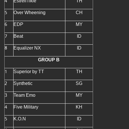
4
EstrellTikie
TH
5
Over Wheening
CH
6
EDP
MY
7
Beat
ID
8
Equalizer NX
ID
GROUP B
1
Superior by TT
TH
2
Synthetic
SG
3
Team Emo
MY
4
Five Military
KH
5
K.O.N
ID