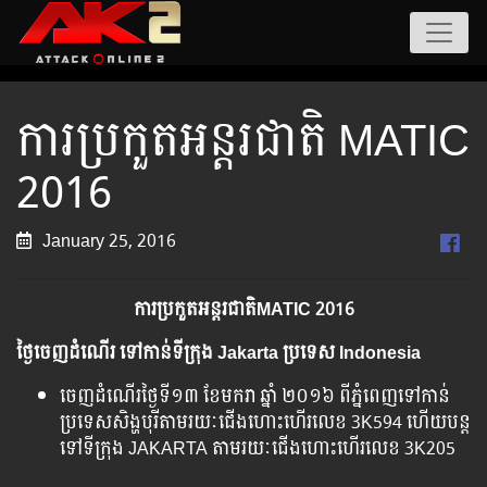
ការប្រកួតអន្តរជាតិ MATIC
2016
January 25, 2016
ការ​ប្រកួត​អន្តរជាតិMATIC 2016
ថ្ងៃ​ចេញ​ដំណើរ​ ទៅ​កាន់ទី​ក្រុង Jakarta
ប្រទេស​
Indonesia
ចេញ​ដំណើរ​ថ្ងៃ​ទី​១៣ ខែ​មករា ឆ្នាំ​ ២០១៦ ពី​ភ្នំពេញ​ទៅ​កាន់​
ប្រទេស​សិង្ហបុរី​តាម​រយៈជើង​ហោះ​ហើរ​លេខ​ 3K594 ហើយ​បន្ត​
ទៅ​ទី​ក្រុង​ JAKARTA តាម​រយៈជើង​ហោះ​ហើរ​លេខ 3K205