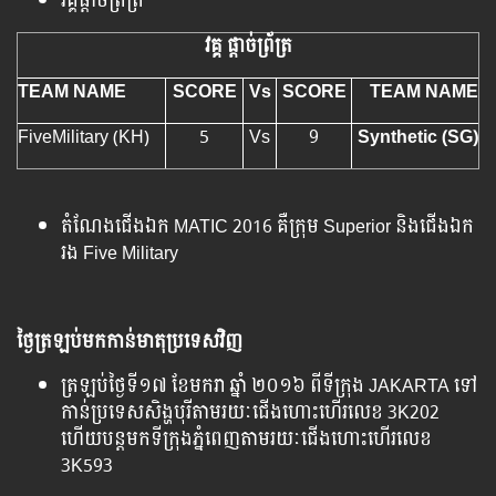
វគ្គ​ផ្ដាច់​ព្រ័ត្រ​
វគ្គ​ ​ផ្ដាច់​ព្រ័ត្រ
TEAM NAME
SCORE
Vs
SCORE
TEAM NAME
FiveMilitary (KH)
5
Vs
9
Synthetic (SG)
តំណែង​ជើងឯក​ MATIC 2016 គឺ​ក្រុម Superior និង​ជើង​ឯក​
រង​ Five Military​​
ថ្ងៃ​ត្រឡប់​មក​កាន់មាតុ​ប្រទេស​វិញ​
ត្រឡប់​​ថ្ងៃ​ទី​១៧ ខែ​មករា ឆ្នាំ​ ២០១៦ ពី​ទីក្រុង​ JAKARTA ​ទៅ​
កាន់​ប្រទេស​សិង្ហបុរី​តាម​រយៈជើង​ហោះ​ហើរ​លេខ​ 3K202
ហើយ​បន្ត​មកទី​ក្រុងភ្នំពេញតាម​រយៈជើង​ហោះ​ហើរ​លេខ
3K593