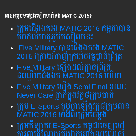
អានអត្ថបទផ្សេងទៀតទាក់ទង MATIC 2016៖
ក្រុម​ជើង​ឯករង MATIC 2016 ​​កម្ពុជា​បាន​​​
មក​ដល់​មាតុភូមិ​​រសៀល​នេះ​
Five Military បាន​ជើង​ឯក​រង​ MATIC
2016 ក្រោយ​ចាញ់​ក្រុម​ថៃវគ្គ​ផ្តាច់​ព្រ័ត្រ​
Five Military ​ឡើង​ដល់​ផ្តាច់​ព្រ័ត្រ​​​
ដណ្តើម​ជើង​ឯក​ MATIC 2016 ហើយ
Five Military ឡើង​ Semi Final ខណៈ​
Never Care ធ្លាក់​​ក្នុង​វគ្គ​៨​ក្រុម​បាត់
ក្រុម E-Sports កម្ពុជា​ឡើង​វគ្គ​៨​ក្រុម​ពាន​
MATIC 2016 ទាំង​ពីរ​ក្រុម​តែ​ម្តង
ក្រុម​កីឡាករ E-Sports កម្ពុជា​​ចេញ​ទៅ​
ការពារ​តំណែង​ជើង​ឯក​នៅ​ឥណ្ឌូណេស៊ី