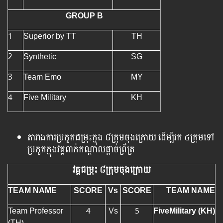
GROUP B
1
Superior by TT
TH
2
Synthetic
SG
3
Team Emo
MY
4
Five Military
KH
តារាងការ​ប្រកួត​ជម្រុះ​ក្នុង ៨ក្រុម​ចុង​ក្រោយ ដើម្បីរក​ ៤​ក្រុម​ទៅ​
ប្រកួត​ក្នុង​វគ្គ​ពាក់​កណ្ដាល​ផ្ដាច់​ព្រ័ត្រ
វគ្គ​ជម្រុះ​ ៨ក្រុម​ចុង​ក្រោយ
TEAM NAME
SCORE
Vs
SCORE
TEAM NAME
Team Professor
4
Vs
5
FiveMilitary (KH)
(TH)