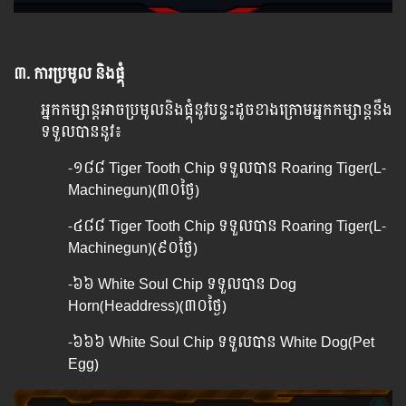
៣. ការប្រមូល និងផ្គុំ
អ្នកកម្សាន្តអាចប្រមូលនិងផ្គុំនូវបន្ទះដូចខាងក្រោមអ្នកកម្សាន្តនឹង
ទទួលបាននូវ៖
-១៨៨ Tiger Tooth Chip ទទួលបាន Roaring Tiger(L-
Machinegun)(៣០ថ្ងៃ)
-៤៨៨ Tiger Tooth Chip ទទួលបាន Roaring Tiger(L-
Machinegun)(៩០ថ្ងៃ)
-​៦៦​ White Soul Chip ទទួលបាន Dog
Horn(Headdress)(៣០ថ្ងៃ)
-​៦៦៦​ White Soul Chip ទទួលបាន White Dog(Pet
Egg)​