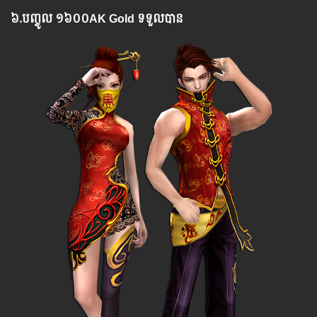
៦.​
បញ្ចូល
១៦០០AK Gold ទទួលបាន