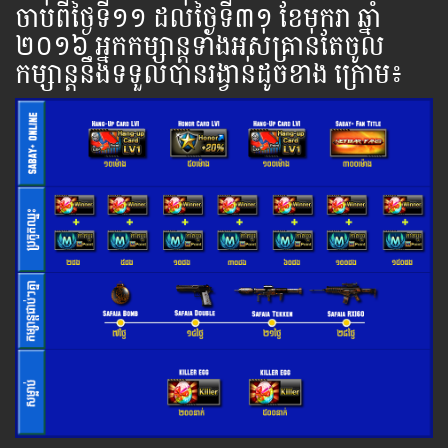
ចាប់​ពី​ថ្ងៃ​ទី​​១១ ដល់​ថ្ងៃ​ទី៣១ ខែមករា ឆ្នាំ​
២០១៦ អ្នក​កម្សាន្ដ​ទាំងអស់​គ្រាន់​តែ​ចូល​
កម្សាន្ដ​នឹង​ទទួល​បាន​រង្វាន់​ដូចខាង ​ក្រោម​៖