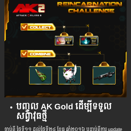
បញ្ចូល AK Gold ដើម្បីទទួល
សព្វាវុធថ្មី
ចាប់ពី ​​ថ្ងៃ​ទី​១១ ​​ដល់​ថ្ងៃ​ទី២៤ ខែធ្នូ ​​ឆ្នាំ២០១៦ បន្ទាប់​​ពី​​ការ ​update ​