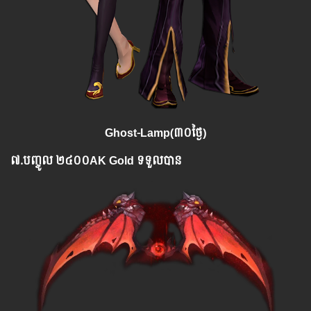
Ghost-Lamp(៣០ថ្ងៃ)
៧.​
បញ្ចូល
២៤០០AK Gold ទទួលបាន