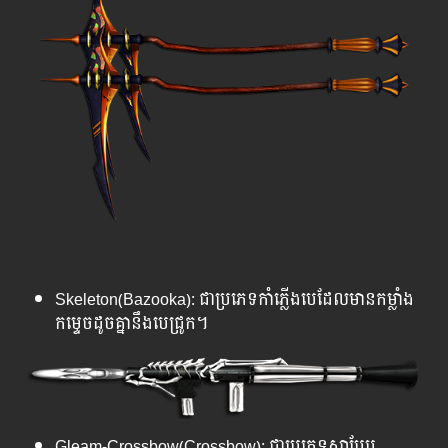
Skeleton(Bazooka): ជាប្រភេទកាំភ្លើងបេដែលមានកម្លាំង
កម្ទេចដូចគ្នានឹងបេជ្រូក។
Gleam-Crossbow(Crossbow): ជាប្រភេទស្នាបែប