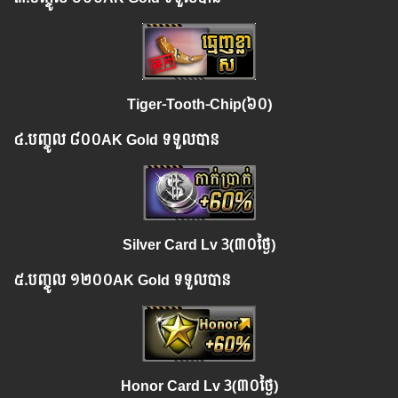
Tiger-Tooth-Chip(៦០)
៤.​
បញ្ចូល
៨០០AK Gold ទទួលបាន
Silver Card Lv 3
(៣០ថ្ងៃ)
៥.​
បញ្ចូល
១២០០AK Gold ទទួលបាន
Honor Card Lv 3(៣០ថ្ងៃ)