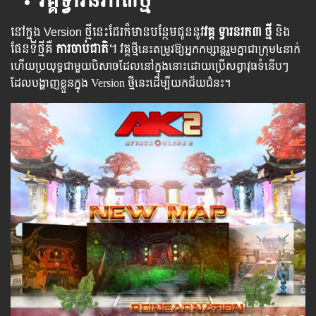
វគ្គទ្វារនរក៣ថ្មី
នៅក្នុង Version ថ្មី​នេះ​ដែរ​ក៏​មាន​បន្ថែម​ជូន​នូវ
វគ្គ
ទ្វារនរក៣
ថ្មី
​ និង
ផែន​ទីថ្មី​គឺ
ការចាប់ជាតិ
។ វគ្គ
ថ្មី​នេះ​តម្រូវ​ឱ្យ​អ្នកកម្សាន្តរួមគ្នាជាក្រុម៤នាក់​
ហើយ​ប្រយុទ្ធ​ជាមួយបិសាចដែលនៅក្នុងនោះដោយប្រើសព្វាវុធទំនើបៗ
ដែលបង្ហាញខ្លួនក្នុង Version ថ្មីនេះដើម្បីយកជ័យជំនះ​។