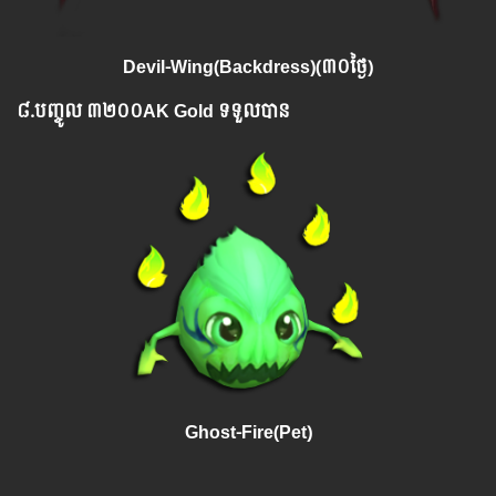
Devil-Wing(Backdress)(៣០ថ្ងៃ)
៨.​
បញ្ចូល
៣២០០AK Gold ទទួលបាន
Ghost-Fire(Pet)