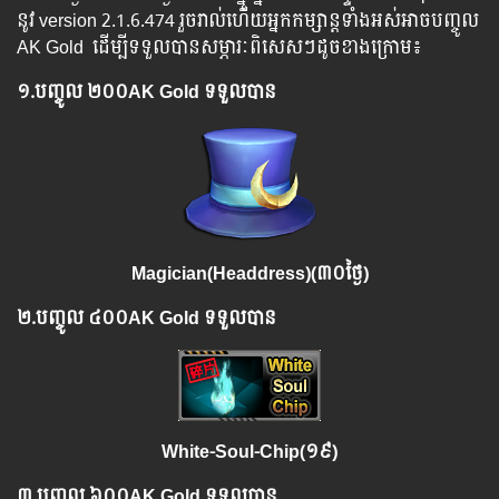
នូវ ​version 2.1.6.474 រួច​​រាល់​​ហើយ​​អ្នក​​កម្សាន្ដ​​ទាំង​​អស់​​អាច​​បញ្ចូល​
AK Gold ​​ ​ដើម្បី​​ទទួល​​បានសម្ភារៈ​ពិសេស​ៗ​ដូច​ខាង​ក្រោម៖
១.​
បញ្ចូល ២
០០AK Gold ទទួលបាន
Magician(Headdress)(៣០ថ្ងៃ)
២.
បញ្ចូល
៤០០AK Gold ទទួលបាន
White-Soul-Chip
(១៩)
៣.
បញ្ចូល
៦០០AK Gold ទទួលបាន