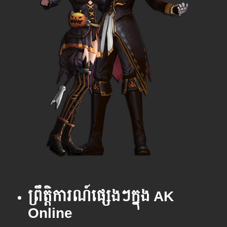
ព្រឹត្តិការណ៍ផ្សេងៗក្នុង AK
Online