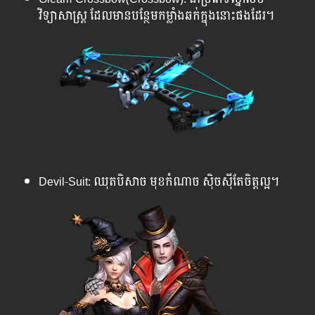
វិទ្យាសាស្រ្ត ដែលមានបន្ថែមកម្លាំងឆក់ក្នុងនោះផងដែរ។
Devil-Suit: ឈុតបិសាច មុខកំណាច ស៊ិចស៊ីតែចិត្តល្អ។