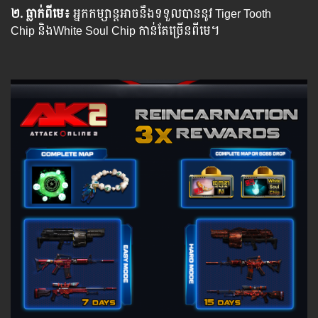
២. ធ្លាក់ពីមេ​៖
អ្នកកម្សាន្តអាចនឹងទទួលបាននូវ Tiger Tooth
Chip និងWhite Soul Chip កាន់តែច្រើនពីមេ។