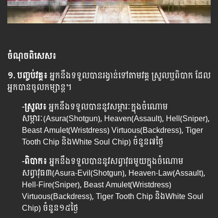
ចំណុចពិសេស៖
១. បញ្ចប់វគ្គ៖
អ្នកនឹងទទួលបានរង្វាន់ទៅតាមវគ្គ ស្រួលឬពិបាក ដែល
អ្នកបានចូលកម្សាន្ត។
-ស្រួល៖
អ្នកនឹងទទួលបាននូវសម្ភារៈក្នុងចំណោម
សម្ភារៈ(Asura(Shotgun), Heaven(Assault), Hell(Sniper),
Beast Amulet(Wristdress) Virtuous(Backdress), Tiger
Tooth Chip និងWhite Soul Chip) ចំនួន៧ថ្ងៃ
-ពិបាក៖
អ្នកនឹងទទួលបាននូវសព្វាវុធមួយក្នុងចំណោម
សព្វាវុធ៣(Asura-Evil(Shotgun), Heaven-Law(Assault),
Hell-Fire(Sniper), Beast Amulet(Wristdress)
Virtuous(Backdress), Tiger Tooth Chip និងWhite Soul
Chip) ចំនួន១៥ថ្ងៃ