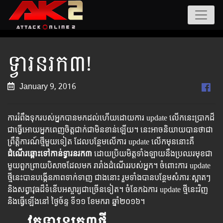
ទ្វារនរក៣!
January 9, 2016
ការ​រំពឹង​ទុក​របស់​អ្នក​បាន​មក​ដល់​ហើយ​​​ដោយ​ការ ​update ​លើក​នេះ​ប្រាក​ដ៏​
ជា​ធ្វើ​អោយ​អ្នក​ពេញ​ចិត្ត​ជាក់​ជា​មិន​ខាន់​ឡើយ​។​ ​នេះ​​អាច​​និយាយ​បាន​ថា​ជា​
ព្រឹត្តិការណ៍​ថ្មី​មួយ​ទៀត​ ​ដែល​បន្ថែម​លើ​ការ​ update ​លើក​មុន​នោះ​គឺ ​
ដំណើរ​ឆ្ពោះ​ទៅ​កាន់ទ្វារនរក៣ ​
ដោយប្រិយ​មិត្ត​ទាំង​ឡាយ​នឹង​ប្រឈរ​មុខ​ជា​
មួយ​ពួក​ព្រាយ​បិសាច​​ដែល​មក​ រារាំង​ដំណើ​ររបស់​អ្នក​​​​។ ​​​​​​​​​​​​ចំពោះ​​​​​​​​​ការ​​​​​​ ​​update​ ​​​​​
ថ្មី​​​​​នេះ​​​​​បាន​​​​​​បង្កើន​​​​​​​ភាព​​​​​​​​​ទាក់​​​​​ទាញ​​​​ ​​ជាង​​​នោះ​​​ ​រួម​​​ទាំង​​​​​បាន​​​​​​បន្ថែម​​សំភារៈ​​​ស្អាត​​​ៗ ​​
និង​​​​សព្វាវុធ​​​ដ៏​​​ទំនើប​​​​​​អស្ចារ្យ​​​ជា​​​​​ច្រើន​​​​ទៀត​​។ ​​​ចំនែក​​​ឯ​​​ការ​ update​ ​​ថ្មី​​នេះ​​​​វិញ​​​​
និង​​​​ធ្វើ​​​​ឡើង​​​នៅ​​ ថ្ងៃ​​ច័ន្ទ ​​ទី១១ ខែមករា ​ឆ្នាំ២០១៦។