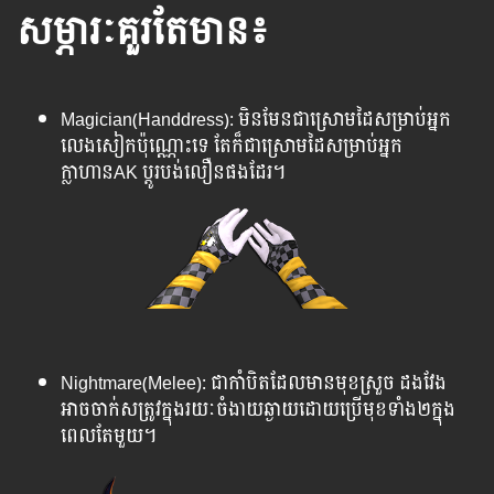
សម្ភារៈគួរតែមាន៖
Magician(Handdress): មិនមែនជាស្រោមដៃសម្រាប់អ្នក
លេងសៀកប៉ុណ្ណោះទេ ​តែក៏ជាស្រោមដៃសម្រាប់អ្នក
ក្លាហានAK ប្តូរបង់លឿនផងដែរ។
Nightmare(Melee): ជាកាំបិតដែលមានមុខស្រួច ដងវែង
អាចចាក់សត្រូវក្នុងរយៈចំងាយឆ្ងាយដោយប្រើមុខទាំង២ក្នុង
ពេលតែមួយ។