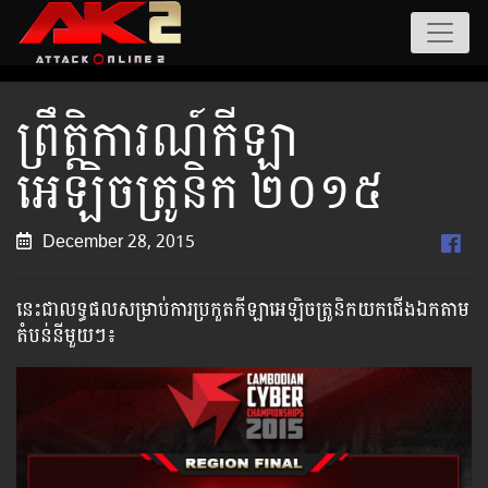
ព្រឹត្តិការណ៍កីឡា
អេឡិចត្រូនិក ២០១៥
December 28, 2015
នេះជាលទ្ធផលសម្រាប់ការប្រកួតកីឡាអេឡិចត្រូនិកយកជើងឯកតាម
តំបន់នីមួយៗ៖