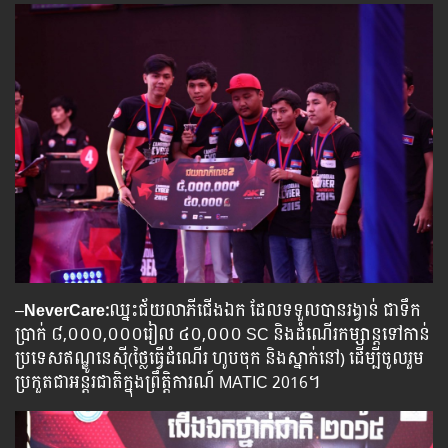
–
NeverCare:
ឈ្នះជ័យលាភីជើងឯក ដែលទទួលបាន​រង្វាន់ ជាទឹក
ប្រាក់ ៨,០០០,០០០រៀល ៤០,០០០ SC និងដំណើរកម្សាន្តទៅកាន់
ប្រទេសឥណ្ឌូនេស៊ី(ថ្លៃធ្វើដំណើរ ហូបចុក និងស្នាក់នៅ) ដើម្បីចូលរួម
ប្រកួតជាអន្តរជាតិក្នុងព្រឹត្តិការណ៍ MATIC 2016។