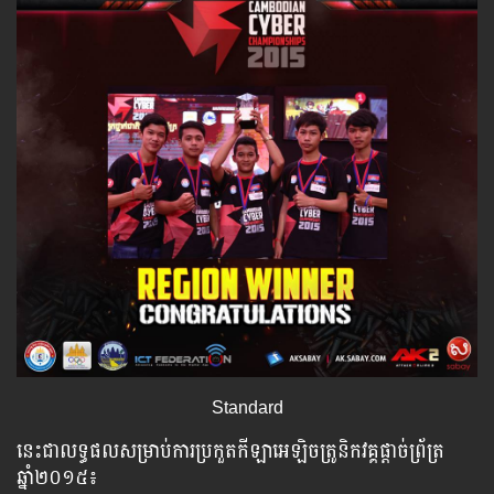
Standard
នេះជាលទ្ធផលសម្រាប់ការប្រកួតកីឡាអេឡិចត្រូនិកវគ្គផ្ដាច់ព្រ័ត្រ
ឆ្នាំ២០១៥៖