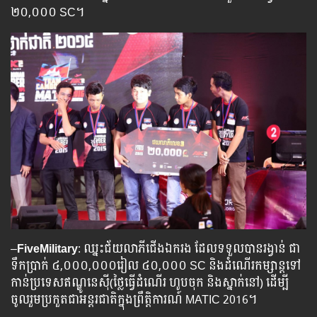
២០,០០០ SC។
–
FiveMilitary
: ឈ្នះជ័យលាភីជើងឯករង ដែលទទួលបាន​រង្វាន់ ជា
ទឹកប្រាក់ ៤,០០០,០០០រៀល ៤០,០០០ SC និងដំណើរកម្សាន្តទៅ
កាន់ប្រទេសឥណ្ឌូនេស៊ី(ថ្លៃធ្វើដំណើរ ហូបចុក និងស្នាក់នៅ) ដើម្បី
ចូលរួមប្រកួតជាអន្តរជាតិក្នុងព្រឹត្តិការណ៍ MATIC 2016។