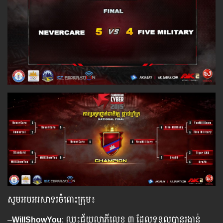
សូមអបអរសាទរចំពោះក្រុម៖
–
WillShowYou
: ឈ្នះជ័យលាភីលេខ ៣ ដែលទទួលបានរង្វាន់