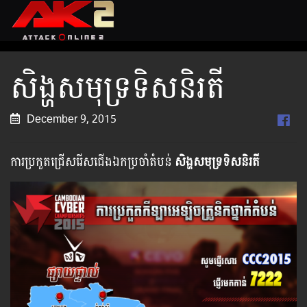
សិង្ហសមុទ្រទិសនិរតី
December 9, 2015
ការប្រកួតជ្រើសរើសជើងឯកប្រចាំតំបន់
សិង្ហសមុទ្រទិសនិរតី