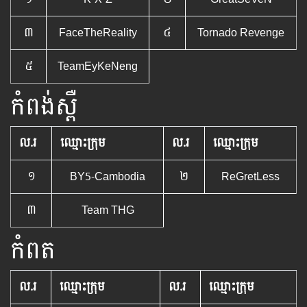
៣
FaceTheReality
៤
Tornado Revenge
៥
TeamEyKeNeng
កំពង់ស្ពឺ
ល.រ
ឈ្មោះក្រុម
ល.រ
ឈ្មោះក្រុម
១
BY5-Cambodia
២
ReGretLess
៣
Team THG
កំពត
ល.រ
ឈ្មោះក្រុម
ល.រ
ឈ្មោះក្រុម