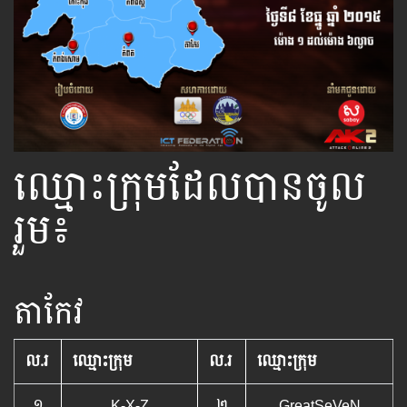
ឈ្មោះក្រុមដែលបានចូល
រួម៖
តាកែវ
ល.រ
ឈ្មោះក្រុម
ល.រ
ឈ្មោះក្រុម
១
K-X-Z
២
GreatSeVeN