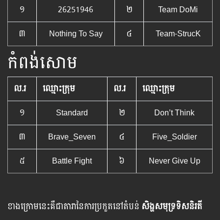
១
26251946
២
Team DoMi
៣
Nothing To Say
៤
Team-StrucK
កំពង់សោម
ល.រ
ឈ្មោះក្រុម
ល.រ
ឈ្មោះក្រុម
១
Standard
២
Don’t Think
៣
Brave_Seven
៤
Five_Soldier
៥
Battle Fight
៦
Never Give Up
ខាងក្រោមនេះគឺជាតារានៃការប្រកួតនៅតំបន់
សិង្ហសមុទ្រទិសនិរតី