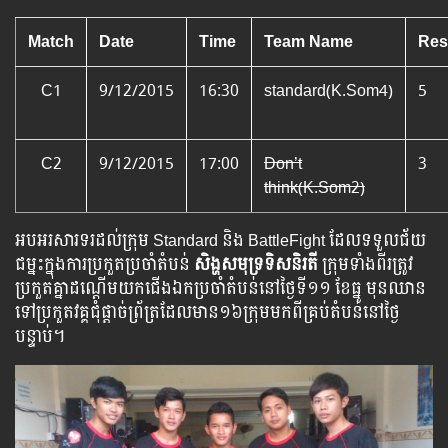
Match
Date
Time
Team Name
Res
C1
9/12/2015
16:30
standard(K.Som4)
5
C2
9/12/2015
17:00
Don’t
3
think(K.Som2)
អបអរ​សារទរ​​ដល់​ក្រុម Standard និង BattleFight ដែល​ទទួល​ជ័យ​​
ជម្នះ​ក្នុង​ការ​ប្រកួត​ប្រចាំ​តំបន់
សិង្ហសមុទ្រទិសនិរតី
ក្រុម​ទាំង​ពីរ​ត្រូវ​​​
ប្រកួត​​គ្នា​​ដណ្ដើម​​យក​​ជើង​​ឯក​​ប្រចាំ​​តំបន់​​នៅថ្ងៃទី១១ ខែធ្នូ មុន​​ឈាន​​
ទៅ​​ប្រកួត​វគ្គ​ជុំ​ផ្ដាច់ព្រ័ត្រ​ដែល​មាន​១៦ក្រុម​មក​ពី​គ្រប់​តំបន់​នៅ​ថ្ងៃ​
បន្ទាប់។