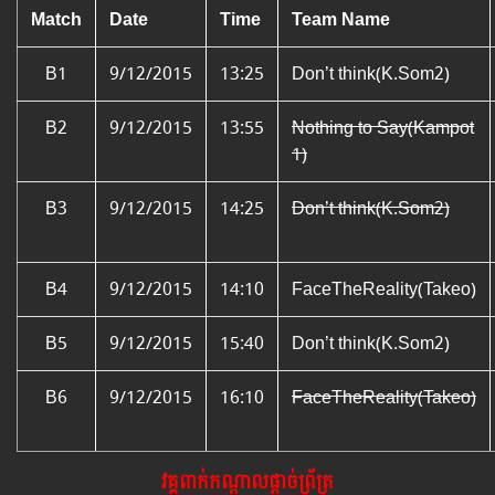
Match
Date
Time
Team Name
B1
9/12/2015
13:25
Don’t think(K.Som2)
B2
9/12/2015
13:55
Nothing to Say(Kampot
1)
B3
9/12/2015
14:25
Don’t think(K.Som2)
B4
9/12/2015
14:10
FaceTheReality(Takeo)
B5
9/12/2015
15:40
Don’t think(K.Som2)
B6
9/12/2015
16:10
FaceTheReality(Takeo)
វគ្គពាក់កណ្ដាលផ្ដាច់ព្រ័ត្រ