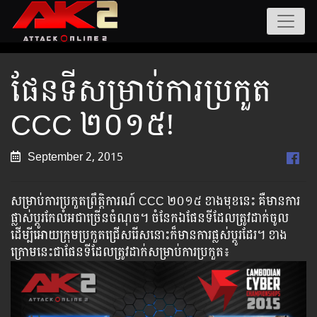
ផែនទីសម្រាប់ការប្រកួត
CCC ២០១៥!
September 2, 2015
សម្រាប់ការប្រកួតព្រឹត្តិការណ៍ CCC ២០១៥ ខាងមុខនេះ គឺមានការ
ផ្លាស់ប្តូរកែលំអជាច្រើនចំណុច។​ ចំនែកឯផែនទីដែលត្រូវដាក់ចូល
ដើម្បីអោយក្រុមប្រកួតជ្រើសរើសនោះក៏មានការផ្លស់ប្តូរដែរ។​ ខាង
ក្រោមនេះជាផែនទីដែលត្រូវដាក់សម្រាប់ការប្រកួត៖