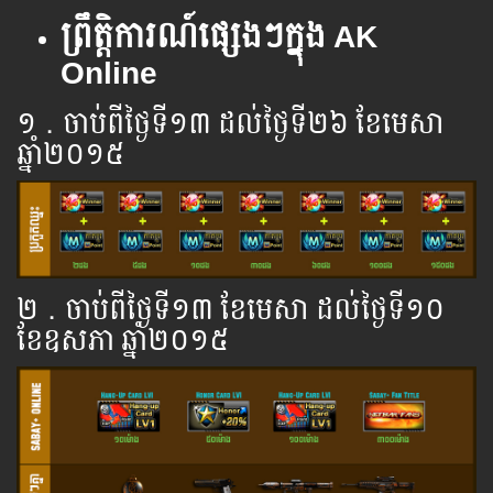
ព្រឹត្តិការណ៍ផ្សេងៗក្នុង AK
Online
១．ចាប់ពី​ថ្ងៃ​ទី​​១៣ ដល់​ថ្ងៃ​ទី២៦ ខែមេសា
ឆ្នាំ​២០១៥
២．ចាប់ពី​ថ្ងៃ​ទី​​១៣ ខែមេសា ដល់​ថ្ងៃ​ទី១០
ខែឧសភា ឆ្នាំ​២០១៥