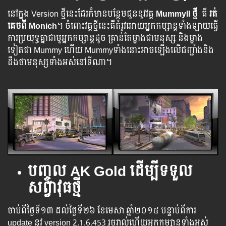
នៅក្នុង Version ថ្មី​នេះ​ដែរ​ក៏​មាន​បន្ថែម​ជូន​នូវ​វគ្គ​
MummyII​ ថ្មី
គឺ
រត់
គេចពី Monich
។ ​​ចំពោះ​វគ្គ​ថ្មី​នេះ​គឺ​​តំរូវ​​អោយ​​អ្នក​​​កម្សាន្ត​​​ទាំង​​ឡាយ​​​ធ្វើ​
ការប្រយុទ្ធ​​​គ្នា​​​​ជាមួអ្នកកម្សាន្តដូច គ្រាន់តែម្ខាងជាមនុស្ស និងម្ខាង
ទៀតជា Mummy ហើយ Mummyទាំងនោះអាចឡើងលើជញ្ជាំងនិង
ដឹងថាមនុស្សទាំងអស់នៅទីណា។
បញ្ចូល
AK Gold ដើម្បីទទួល
សព្វាវុធថ្មី
ចាប់​ពី​ថ្ងៃ​ទី​១៣ ដល់​​​ថ្ងៃ​​ទី២៦ ខែមេសា ឆ្នាំ​២០១៥ បន្ទាប់​​ពី​​ការ ​
update ​នូវ ​version 2.1.6.453 រួច​​រាល់​​ហើយ​​អ្នក​​កម្សាន្ដ​​ទាំង​​អស់​​