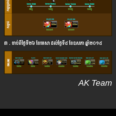
៣．ចាប់ពី​ថ្ងៃ​ទី​​២៦ ខែមេសា ដល់​ថ្ងៃ​ទី៥ ខែឧសភា ឆ្នាំ​២០១៥
AK Team