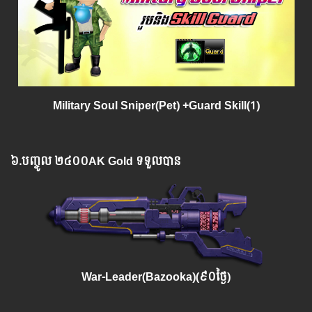
Military Soul Sniper(Pet) +Guard Skill(1)
៦.​
បញ្ចូល
២៤០០AK Gold ទទួលបាន
War-Leader(Bazooka)
(៩០ថ្ងៃ)