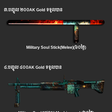
៣.​
បញ្ចូល
២០០AK Gold ទទួលបាន
Military Soul Stick(Melee)(៦០ថ្ងៃ)
៤.​
បញ្ចូល
៤០០AK Gold ទទួលបាន