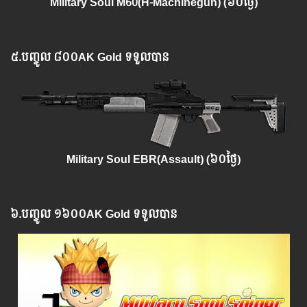
Military Soul M60(H-Machinegun)
(៦០ថ្ងៃ)
៥.​
បញ្ចូល
៨០០AK Gold ទទួលបាន
Military Soul EBR(Assault)
(៦០ថ្ងៃ)
៦.​
បញ្ចូល
១៦០០AK Gold ទទួលបាន