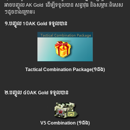
អាច​​បញ្ចូល​ AK Gold ​​ ​ដើម្បី​​ទទួល​​បាន​ ​សព្វាវុធ​ និង​​សម្ភារៈ​ពិសេស​
ៗ​ដូច​ខាង​ក្រោម៖
១.​
បញ្ចូល
1០AK Gold ទទួលបាន
Tactical Combination Package(១ដង)
២.​
បញ្ចូល
៤០AK Gold ទទួលបាន
V5 Combination (១ដង)