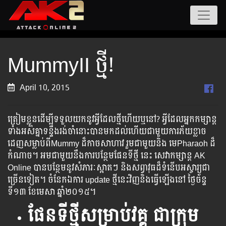
MummyII ថ្មី!
April 10, 2015
ត្រៀមខ្លួនដើម្បីទទួលយកនូវអ្វីដែលថ្មីហើយឬនៅ? អ្វីដែលអ្នកកម្សាន្ត
ទាំងអស់គ្នាទន្ទឹងរង់ចាំនោះបានមកដល់ហើយជាមួយការភ័យខ្លាច
ដេញសម្លាប់ពីMummy ដ៏កាចសាហាវ រួមជាមួយនិង មេPharaoh ដ៏
កំណាច។ អម​ជាមួយ​នឹង​ការ​បន្ថែម​ផែនទី​​ថ្មី ​នេះ សេវា​កម្សាន្ត AK
Online​​ ​បាន​​​​​​បន្ថែម​​នូវសំភារៈ​​​ស្អាត​​​ៗ ​​និង​​​​សព្វាវុធ​​​ដ៏​​​ទំនើប​​​​​​អស្ចារ្យ​​​ជា​​​​​
ច្រើន​​​​ទៀត​​។ ​​​ចំនែក​​​ឯ​​​ការ​ update​ ​​ថ្មី​​នេះ​​​​វិញ​​​​និង​​​​ធ្វើ​​​​ឡើង​​​នៅ​​ ថ្ងៃ​​ច័ន្ទ​​
ទី១៣ ខែមេសា ​ឆ្នាំ២០១៥។
ផែនទីថ្មីសម្រាប់វគ្គ​​
ជាក្រុម