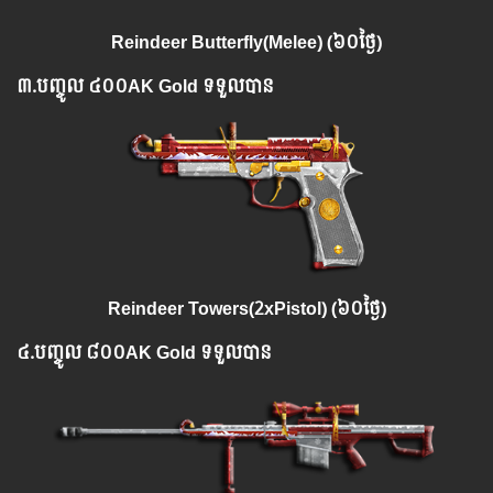
Reindeer Butterfly(Melee) (៦០ថ្ងៃ)
៣.​
បញ្ចូល
៤០០AK Gold ទទួលបាន
Reindeer Towers(2xPistol) (៦០ថ្ងៃ)
៤.​
បញ្ចូល
៨០០AK Gold ទទួលបាន