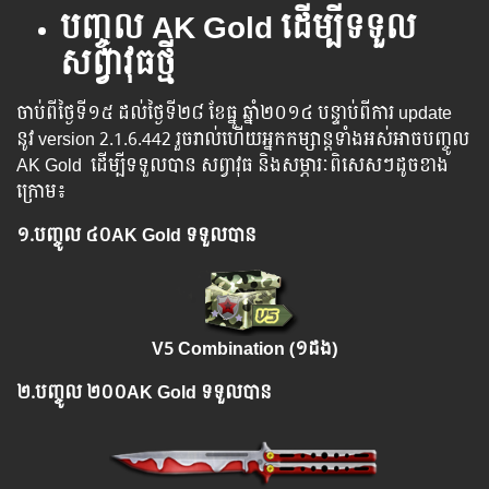
បញ្ចូល
AK Gold ដើម្បីទទួល
សព្វាវុធថ្មី
ចាប់​ពី​ថ្ងៃ​ទី​១៥ ដល់​​​ថ្ងៃ​​ទី២៨ ខែធ្នូ ឆ្នាំ​២០១៤ បន្ទាប់​​ពី​​ការ ​update ​
នូវ ​version 2.1.6.442 រួច​​រាល់​​ហើយ​​អ្នក​​កម្សាន្ដ​​ទាំង​​អស់​​អាច​​បញ្ចូល​
AK Gold ​​ ​ដើម្បី​​ទទួល​​បាន​ ​សព្វាវុធ​ និង​​សម្ភារៈ​ពិសេស​ៗ​ដូច​ខាង​
ក្រោម៖
១.​
បញ្ចូល
៤០AK Gold ទទួលបាន
V5 Combination (១ដង)
២.​
បញ្ចូល
២០០AK Gold ទទួលបាន