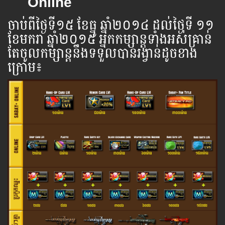
Online
ចាប់ពី​ថ្ងៃ​ទី​​១៥ ខែធ្នូ ឆ្នាំ​២០១៤ ដល់​ថ្ងៃ​ទី ១១
ខែមករា ឆ្នាំ​២០១៥ អ្នក​កម្សាន្ដ​ទាំងអស់​គ្រាន់​
តែ​ចូល​កម្សាន្ដ​នឹង​ទទួល​បាន​រង្វាន់​ដូចខាង ​
ក្រោម​៖