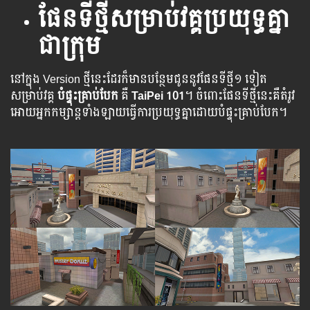
ផែនទីថ្មីសម្រាប់វគ្គ​​ប្រយុទ្ធគ្នា
ជាក្រុម
នៅក្នុង Version ថ្មី​នេះ​ដែរ​ក៏​មាន​បន្ថែម​ជូន​នូវ​ផែន​ទីថ្មី​១ ទៀត​
សម្រាប់​វគ្គ​
បំផ្ទុះគ្រាប់បែក
គឺ
TaiPei 101
។ ​ចំពោះ​ផែនទី​ថ្មី​នេះ​គឺ​​តំរូវ​​
អោយ​​អ្នក​​​កម្សាន្ត​​​ទាំង​​ឡាយ​​​ធ្វើ​ការ​ប្រយុទ្ធ​​​គ្នាដោយបំផ្ទុះ​គ្រាប់បែក។