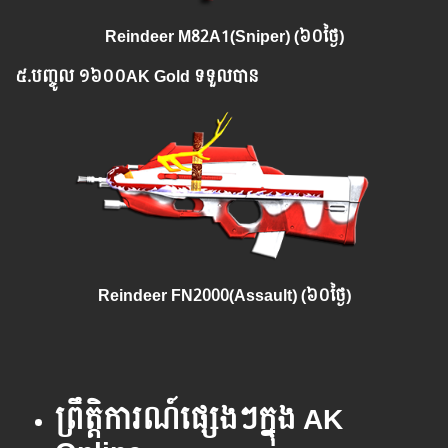
Reindeer M82A1(Sniper) (៦០ថ្ងៃ)
៥.​
បញ្ចូល
១៦០០AK Gold ទទួលបាន
Reindeer FN2000(Assault) (៦០ថ្ងៃ)
ព្រឹត្តិការណ៍ផ្សេងៗក្នុង AK