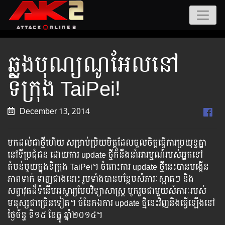
ឆ្លងបុណ្យណូអែលនៅ
ទីក្រុង TaiPei!
December 13, 2014
មកដល់ជាថ្មីហើយ សម្រាប់ប្រិយមិត្តដែលចូលចិត្តធ្វើការប្រយុទ្ធគ្នា​
នៅទី​ប្រជុំ​ជន​ ​ដោយ​ការ​ update ​ថ្មី​ក៏​នឹង​នាំ​អារម្មណ៍​របស់​អ្នក​ទៅ​
តំបន់​មួយ​ក្នុង​ទី​ក្រុង TaiPei។ ចំពោះ​​​​​​​​ការ​​​​​​ ​​update​ ​​​​​​ថ្មី​​​​​​នេះ​​​​​​បាន​​​​​​​បង្កើន​​​​​​​​
ភាព​​​​​​​​​​ទាក់​​​​​​ ទាញ​​​​​​​ជាង​​​​នោះ​​​ ​​រួម​​​ទាំង​​​​​​បាន​​​​​​​បន្ថែម​​​​សំភារៈ​​​​ស្អាត​​​ៗ​ ​​និង​​​​​
សព្វាវុធ​​​​ដ៏​​​​ទំនើប​​​​​​​អស្ចារ្យ​​​​បែប​វិទ្យាសាស្រ្ត​ បូក​រួម​ជា​មួយ​សំភារៈ​របស់​
មនុស្ស​ជា​​​​​​ច្រើន​​​​​ទៀត​​​។ ចំនែក​​​ឯ​​​ការ​ update​ ​​ថ្មី​​នេះ​​​​វិញ​​​​និង​​​​ធ្វើ​​​​ឡើង​​​នៅ​​
ថ្ងៃ​​ច័ន្ទ ​​ទី១៥ ខែធ្នូ ​ឆ្នាំ២០១៤​។