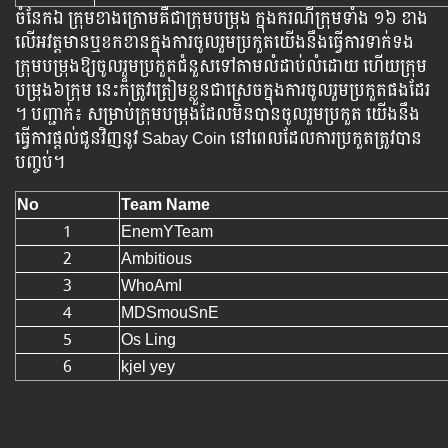
ចំនែកឯ​​ ក្រុម​ខាង​ក្រោម​គឺ​ជា​ក្រុម​បម្រុង​​ ក្នុង​ករណី​ក្រុម​ទាំង ១៦ ខាង​
លើ​អវត្តមាន​ឬ​ខក​ខាន​ក្នុង​ការ​ចូល​រួម​ប្រកួត​យើង​នឹង​ធ្វើ​ការ​ទាក់​ទង​
ក្រុម​បម្រុង​​ឱ្យ​ចូល​រួម​ប្រកួត​ជំនួស​ទៅ​តាម​លំដាប់​លំដោយ​ ហើយ​ក្រុម​
បម្រុង៦ក្រុម​ នេះក៏​ត្រូវ​ត្រៀម​ខ្លួន​ជា​ស្រេច​ក្នុង​ការ​ចូល​រួម​ប្រកួត​ផង​ដែរ​
។ បញ្ជាក់៖ សម្រាប់​ក្រុម​​​បម្រុង​​ដែល​មិន​បាន​ចូល​រួម​ប្រកួត​​ យើងនឹង​
ធ្វើ​ការ​ផ្ដល់​ជូន​វិញ​នូវ​ Sabay Coin ​នៅ​ពេល​ដែល​ការ​ប្រកួត​ត្រូវ​បាន​
បញ្ចប់​។
No
Team Name
1
EnemYTeam
2
Ambitious
3
WhoAmI
4
MDSmouSnE
5
Os Ling
6
kjel yey