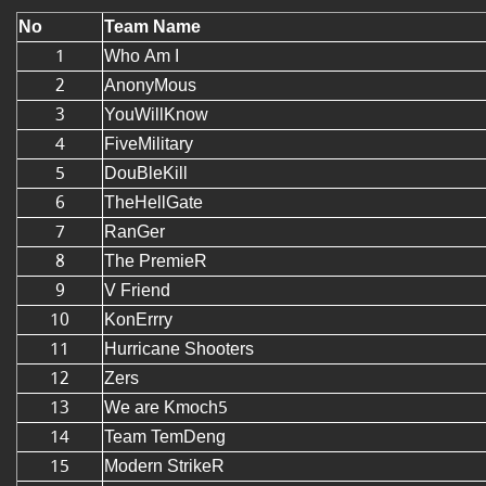
No
Team Name
1
Who Am I
2
AnonyMous
3
YouWillKnow
4
FiveMilitary
5
DouBleKill
6
TheHellGate
7
RanGer
8
The PremieR
9
V Friend
10
KonErrry
11
Hurricane Shooters
12
Zers
13
We are Kmoch5
14
Team TemDeng
15
Modern StrikeR