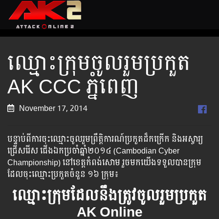
ឈ្មោះ​ក្រុម​​ចូល​រួម​ប្រកួត
AK CCC​ ភ្នំពេញ
November 17, 2014
បន្ទាប់ពីការចុះឈ្មោះចូលរួមព្រឹត្តិការណ៍​ប្រកួត​ដ៏កក្រើក​ និង​​អស្ចារ្យ​​
ជ្រើស​រើស​ ជើងឯក​ប្រចាំ​ឆ្នាំ​២០១៤​ ​(Cambodian Cyber
Championship) នៅខេត្តកំពង់សោម រួចមកយើង​ទទួល​បាន​ក្រុម​​
ដែល​​ចុះឈ្មោះប្រកួតចំនួន ១៦ ក្រុម៖
ឈ្មោះ​ក្រុម​ដែល​នឹង​ត្រូវ​ចូល​រួម​ប្រកួត
AK Online