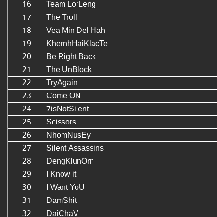
16
Team LorLeng
17
The Troll
18
Vea Min Del Hah
19
KhernhHaiKlacTe
20
Be Right Back
21
The UnBlock
22
TryAgain
23
Come ON
24
7isNotSilent
25
Scissors
26
NhomNusEy
27
Silent Assassins
28
DengKlunOrn
29
I Know it
30
I Want YoU
31
DamShit
32
DaiChaV