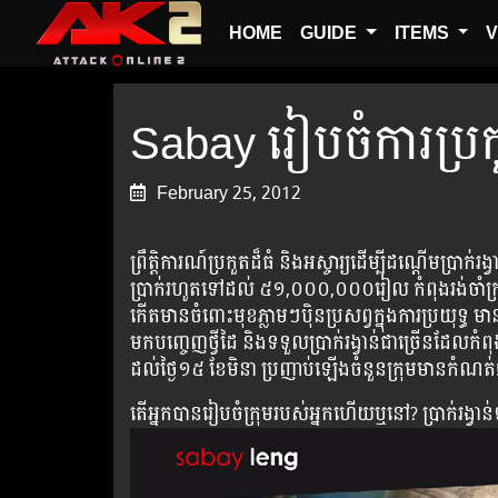
HOME
GUIDE
ITEMS
V
Sabay រៀប​ចំ​ការ​ប្រកួត
February 25, 2012
ព្រឹត្តិការណ៍​ប្រកួត​ដ៏​ធំ និង​អស្ចារ្យ​ដើម្បីដណ្ដើមប្រា
ប្រាក់រហូតទៅដល់ ៥១,០០០,០០០រៀល​ កំពុង​រង់ចាំ​ក្រុ
កើតមានចំពោះមុខភ្លាមៗ​ប៉ិន​ប្រសព្វ​ក្នុងការ​ប្រយុទ្ធ ម
មក​បញ្ចេញ​ថ្វីដៃ និង​ទទួល​ប្រាក់​រង្វាន់ជាច្រើន​ដែល​កំព
ដល់ថ្ងៃ១៥ ខែមិនា ប្រញាប់ឡើងចំនួនក្រុមមានកំណត់
តើអ្នកបានរៀបចំក្រុមរបស់អ្នកហើយឬនៅ? ប្រាក់រង្វាន