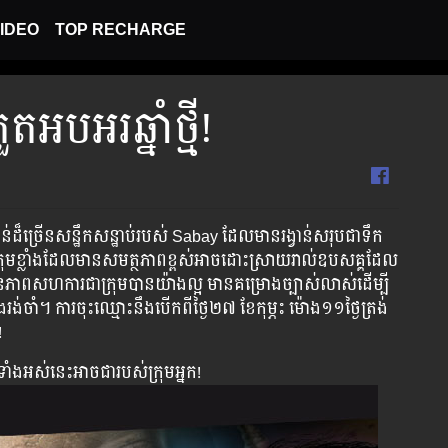
IDEO
TOP RECHARGE
​អបអរ​ឆ្នាំថ្មី!
ក់រង្វាន់ដ៏ច្រើនសន្ឋឹកសន្ឋាប់របស់ Sabay ដែល​មាន​រង្វាន់​សរុបជាទឹក
ម​ខ្លាំង​ដែល​មាន​សមត្ថភាព​​ខ្ពស់​អាច​ដោះស្រាយរាល់ឧបសគ្គដែល
ាន​ភាព​សហការ​ជា​ក្រុម​បាន​យ៉ាង​ល្អ មាន​គម្រោង​ច្បាស់​លាស់ដើម្បី​
ុង​រង់ចាំ។ ការ​ចុះ​ឈ្មោះ​នឹង​បើក​ពីថ្ងៃ២៧ ខែកុម្ភះ ម៉ោង១១ថ្ងៃត្រង់
!
់ទាំងអស់នេះអាចជារបស់ក្រុមអ្នក!