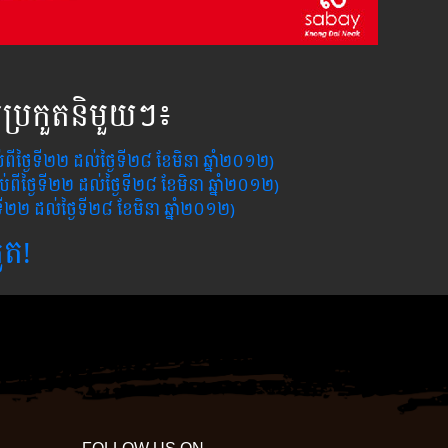
ារប្រកួតនិមួយៗ៖
ប់ពីថ្ងៃទី២២ ដល់ថ្ងៃទី២៨ ខែមិនា​ ឆ្នាំ២០១២)
ចាប់ពីថ្ងៃទី២២ ដល់ថ្ងៃទី២៨ ខែមិនា​ ឆ្នាំ២០១២)
្ងៃទី២២ ដល់ថ្ងៃទី២៨ ខែមិនា​ ឆ្នាំ២០១២)
ួត!