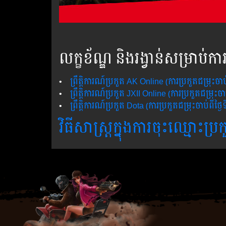
លក្ខខ័ណ្ឌ និងរង្វាន់សម្រាប់ក
•
ព្រឹត្តិការណ៍ប្រកួត AK Online (ការប្រកួតជម្រុះចា
•
ព្រឹត្តិការណ៍ប្រកួត JXII Online (ការប្រកួតជម្រុះ
•
ព្រឹត្តិការណ៍ប្រកួត Dota​ (ការប្រកួតជម្រុះចាប់ពីថ
វិធីសាស្រ្តក្នុងការចុះឈ្មោះប្រក