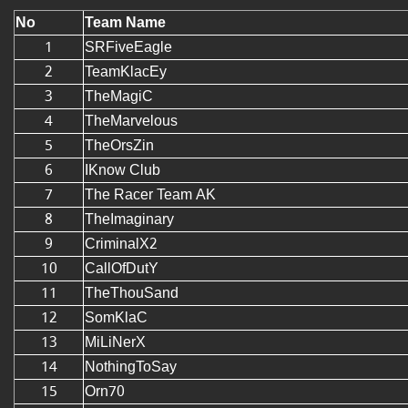
No
Team Name
1
SRFiveEagle
2
TeamKlacEy
3
TheMagiC
4
TheMarvelous
5
TheOrsZin
6
IKnow Club
7
The Racer Team AK
8
TheImaginary
9
CriminalX2
10
CallOfDutY
11
TheThouSand
12
SomKlaC
13
MiLiNerX
14
NothingToSay
15
Orn70