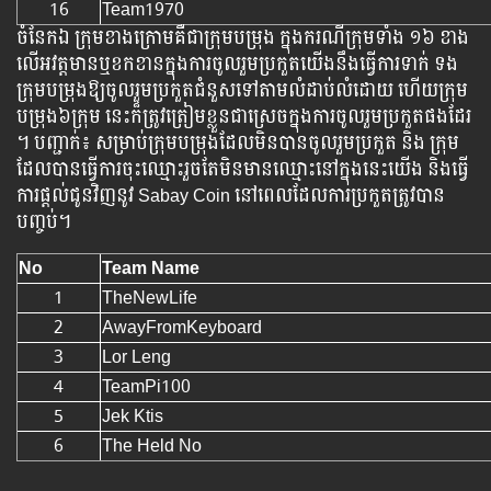
16
Team1970
ចំនែកឯ​​ ក្រុម​ខាង​ក្រោម​គឺ​ជា​ក្រុម​បម្រុង​​ ក្នុង​ករណី​ក្រុម​ទាំង ១៦ ខាង​
លើ​អវត្តមាន​ឬ​ខក​ខាន​ក្នុង​ការ​ចូល​រួម​ប្រកួត​យើង​នឹង​ធ្វើ​ការ​ទាក់​ ទង​
ក្រុម​បម្រុង​​ឱ្យ​ចូល​រួម​ប្រកួត​ជំនួស​ទៅ​តាម​លំដាប់​លំដោយ​ ហើយ​ក្រុម​
បម្រុង៦ក្រុម​ នេះក៏​ត្រូវ​ត្រៀម​ខ្លួន​ជា​ស្រេច​ក្នុង​ការ​ចូល​រួម​ប្រកួត​ផង​ដែរ​
។ បញ្ជាក់៖ សម្រាប់​ក្រុម​​​បម្រុង​​ដែល​មិន​បាន​ចូល​រួម​ប្រកួត​​ និង ក្រុម​
ដែល​បាន​ធ្វើ​ការ​ចុះ​ឈ្មោះ​រួច​តែ​មិន​មាន​ឈ្មោះ​នៅ​ក្នុង​នេះ​យើង​ និង​ធ្វើ​
ការ​ផ្ដល់​ជូន​វិញ​នូវ​ Sabay Coin ​នៅ​ពេល​ដែល​ការ​ប្រកួត​ត្រូវ​បាន​
បញ្ចប់​។
No
Team Name
1
TheNewLife
2
AwayFromKeyboard
3
Lor Leng
4
TeamPi100
5
Jek Ktis
6
The Held No