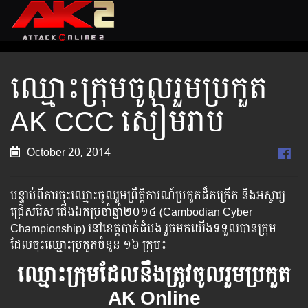
ឈ្មោះ​ក្រុម​​ចូល​រួម​ប្រកួត
AK CCC សៀមរាប
October 20, 2014
បន្ទាប់ពីការចុះឈ្មោះចូលរួមព្រឹត្តិការណ៍​ប្រកួត​ដ៏កក្រើក​ និង​​អស្ចារ្យ​​
ជ្រើស​រើស​ ជើងឯក​ប្រចាំ​ឆ្នាំ​២០១៤​ ​(Cambodian Cyber
Championship) នៅខេត្តបាត់ដំបង រួចមកយើង​ទទួល​បាន​ក្រុម​​
ដែល​​ចុះឈ្មោះប្រកួតចំនួន ១៦ ក្រុម៖
ឈ្មោះ​ក្រុម​ដែល​នឹង​ត្រូវ​ចូល​រួម​ប្រកួត
AK Online