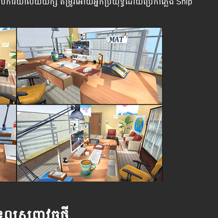
​​​​ក្នុង​បន្ទប់​ការិយាល័យ​យក្ស​ ​តម្រូវ​អោយ​អ្នក​ប្រយុទ្ធ​ដោយ​ប្រើ​កាំ​ភ្លើង​ Snip​
សព្វាវុធថ្មី