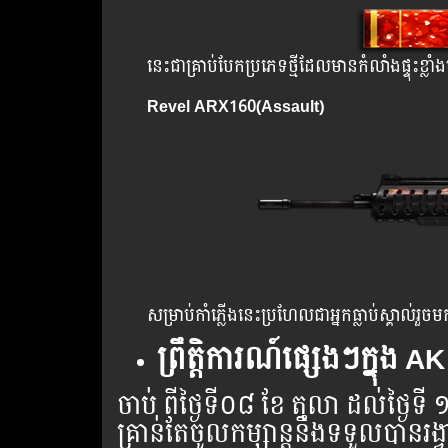
នេះជាគ្រាប់បែកប្រភេទថ្មីដែលមានកំលាំងផ្ទុះខ
Revel ARX160(Assault)
សម្រាប់កាំភ្លើងនេះប្រហែលជាអ្នកធ្លាប់ស្គាល់
ព្រឹត្តិការណ៍ផ្សេងៗក្នុង 
ចាប់ ​ពី​ថ្ងៃ​ទី​​០៨ ខែ​ តុលា ដល់​ថ្ងៃ​ទី
គ្រាន់​តែ​ចូល​កម្សាន្ដ​នឹង​ទទួល​បាន​រង