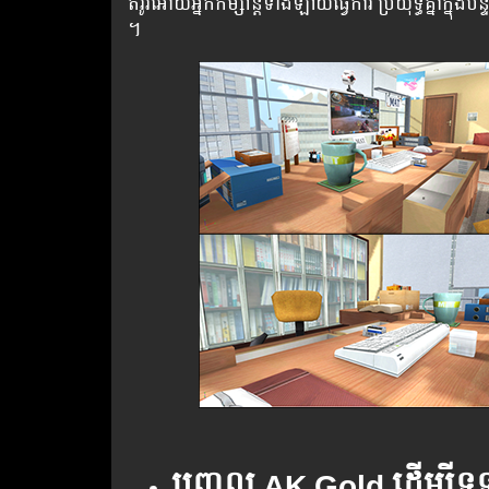
តំរូវ​​អោយ​​អ្នក​​​កម្សាន្ត​​​ទាំង​​ឡាយ​​​ធ្វើ​ការ​​ ប្រយុទ្ធ​​​គ្នា​
។
បញ្ចូល
AK Gold ដើម្បីទទួល