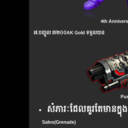
4th Annivers
៧.​
បញ្ចូល
៣២០០AK Gold ទទួលបាន
Pur
សំភារៈ​ដែល​គួរ​តែ​មាន​ក្
Salvo(Grenade)