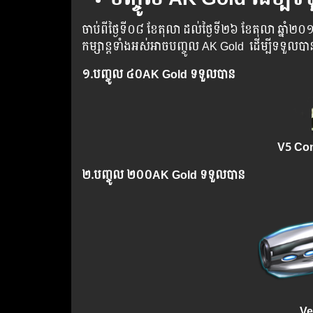
ចាប់​ពី​ថ្ងៃ​ទី​​០៨ ខែតុលា ​ដល់​​​ថ្ងៃ​​ទី២៦ ខែតុលា ឆ្នាំ​២០១
កម្សាន្ដ​​ទាំង​​អស់​​អាច​​បញ្ចូល​ AK Gold ​​ ​ដើម្បី​​ទទួល​
១.​
បញ្ចូល
៤០AK Gold ទទួលបាន
V5 Com
២.​
បញ្ចូល
២០០AK Gold ទទួលបាន
Ve