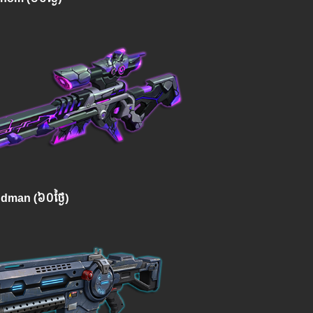
dman (៦០ថ្ងៃ)