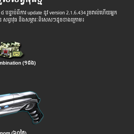
៤ បន្ទាប់​​ពី​​ការ ​update ​នូវ ​version 2.1.6.434 រួច​​រាល់​​ហើយ​​អ្នក​​
​បាន​ ​សព្វាវុធ​ និង​​សម្ភារៈ​ពិសេស​ៗ​ដូច​ខាង​ក្រោម៖
bination (១ដង)
nom (៦០ថ្ងៃ)