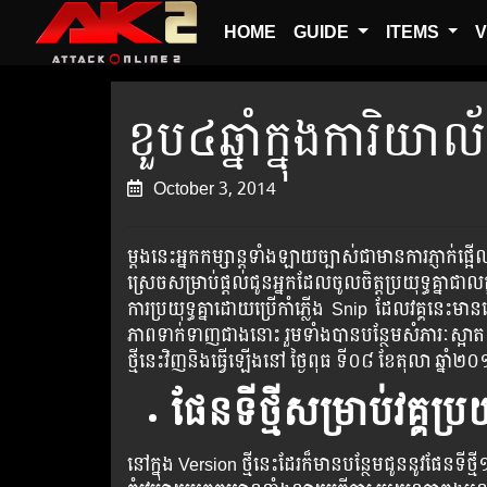
HOME
GUIDE
ITEMS
V
ខួប៤ឆ្នាំក្នុងការិយ
October 3, 2014
ម្តង​នេះ​អ្នក​កម្សាន្ត​ទាំង​ឡាយ​ច្បាស់​ជា​មាន​ការ​ភ្ញាក់
ស្រេច​សម្រាប់​ផ្តល់​ជូន​អ្នក​ដែល​ចូល​ចិត្ត​ប្រយុទ្ធ​គ្នា​ជា
ការ​ប្រយុទ្ធ​គ្នា​ដោយ​ប្រើ​កាំ​ភ្លើង ​Snip​ ​ដែល​វគ្គ​នេះ​មាន​ឈ្មោះ​ថា​ការិយាល័យ​យ
ភាព​​​​​​​​​ទាក់​​​​​ទាញ​​​​​​ជាង​​​នោះ​​​ ​រួម​​​ទាំង​​​​​បាន​​​​​​បន្ថែម​​សំភារៈ​​​ស្អ
ថ្មី​​នេះ​​​​វិញ​​​​និង​​​​ធ្វើ​​​​ឡើង​​​នៅ​​ ថ្ងៃ​​ពុធ ​​ទី០៨ ខែតុលា ​ឆ្នា
ផែនទីថ្មីសម្រាប់វគ្គ​​ប្រយ
នៅក្នុង Version ថ្មី​នេះ​ដែរ​ក៏​មាន​បន្ថែម​ជូន​នូវ​ផែន​ទីថ្មី