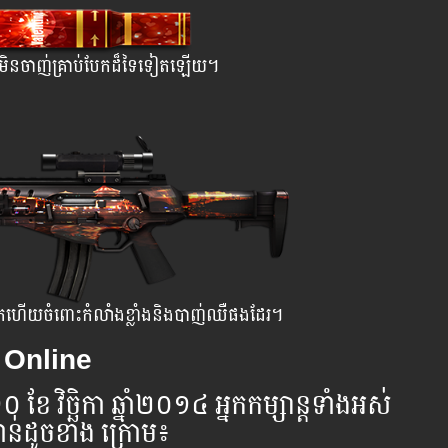
្លាំងមិនចាញ់គ្រាប់បែកដ៏ទៃទៀតឡើយ។
រួចមកហើយចំពោះកំលាំងខ្លាំងនិងបាញ់ឈឺផងដែរ។
AK Online
 ១០ ខែ វិច្ឆិកា ឆ្នាំ​២០១៤ អ្នក​កម្សាន្ដ​ទាំងអស់​
្វាន់​ដូចខាង ​ក្រោម​៖