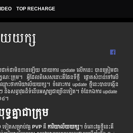
IDEO
TOP RECHARGE
ាល័យយក្ស
​ផ្អើល​ជាក់​ជា​មិន​ខាន​ឡើយ​ ​ដោយ​ការ​ update ​លើក​នេះ​ ​បាន​ត្រៀម​ជា​
​លក្ខណៈ​ក្រុម​។ ​អ្វី​ដែល​ពិសេស​នោះ​គឺ​ផែន​ទី​ថ្មី​ ​ផ្តោត​សំខាន់​ទៅ​លើ​
ក្ស​។​ ​​​​​​​​​​​​​ចំពោះ​​​​​​​​​​ការ​​​​​​ ​​​update​ ​​​​​ថ្មី​​​​​នេះ​​​​​បាន​​​​​​បង្កើន​​​​​​​
ាត​​​ៗ ​​និង​​​​សព្វាវុធ​​​ដ៏​​​ទំនើប​​​​​​អស្ចារ្យ​​​ជា​​​​​ច្រើន​​​​ទៀត​​។ ​​​ចំនែក​​​ឯ​​​ការ​ update​ ​​
ំ២០១៤​។
ុទ្ធគ្នាជាក្រុម
​១ ទៀត​សម្រាប់​វគ្គ​
PVP
គឺ
ការិយាល័យយក្ស
។ ​ចំពោះ​វគ្គ​ថ្មី​នេះ​គឺ​​