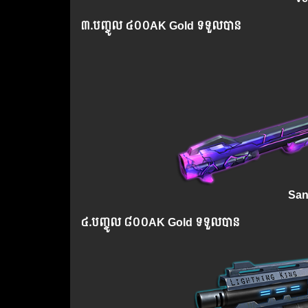
៣.​
បញ្ចូល
៤០០AK Gold ទទួលបាន
San
៤.​
បញ្ចូល
៨០០AK Gold ទទួលបាន