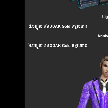
Lig
៥.​
បញ្ចូល
១៦០០AK Gold ទទួលបាន
Anniv
៦.​
បញ្ចូល
២៤០០AK Gold ទទួលបាន