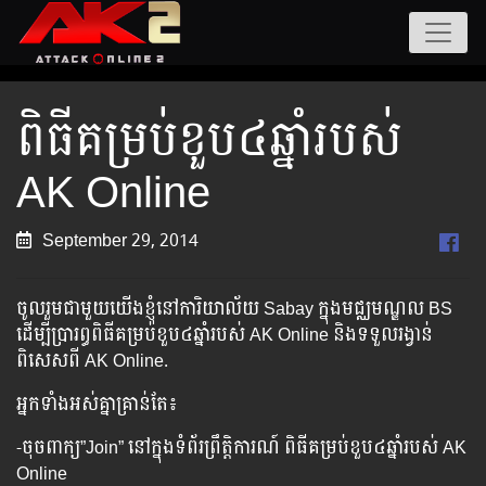
ពិធីគម្រប់ខួប៤ឆ្នាំរបស់
AK Online
September 29, 2014
ចូលរួមជាមួយយើងខ្ញុំនៅការិយាល័យ Sabay ក្នុងមជ្ឈមណ្ឌល BS
ដើម្បីប្រារព្ធពិធីគម្រប់ខួ
ប៤ឆ្នាំរបស់ AK Online និងទទួលរង្វាន់
ពិសេសពី AK Online.
អ្នកទាំងអស់គ្នាគ្រាន់តែ៖
-ចុចពាក្យ”Join” នៅក្នុងទំព័រព្រឹត្តិការណ៍ ពិធីគម្រប់ខួប៤ឆ្នាំរបស់ AK
Online