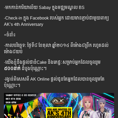
-មកកាន់ការិយាល័យ Sabay ក្នុងមជ្ឈមណ្ឌល BS
-Check-in ក្នុង Facebook របស់អ្នក ដោយមានភ្ជាប់ជាមួយពាក្យ
AK’s 4th Anniversary
+ចំនាំ៖
-កាលបរិច្ឆេទ: ថ្ងៃទី៨ ខែតុលា ឆ្នាំ២០១៤ ពីម៉ោង៨ព្រឹក រហូតដល់
ម៉ោង៨យប់
-យើងខ្ញុំនឹងផ្តល់ជានំCake និងភេជ្ជៈសម្រាប់អ្នកដែលចូលរួម
៥០០នាក់
ដំបូងប៉ុណ្ណោះ។
-រង្វាន់ពិសេសពី AK Online ផ្តល់ជូនតែអ្នកដែលបានចូលរួមតែ
ប៉ុណ្ណោះ។