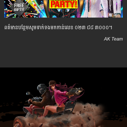
ពត៌មានបន្ថែមសូមទាក់ទងមកកាន់លេខ ០២៣ ៨៨ ៣០០០។
AK Team