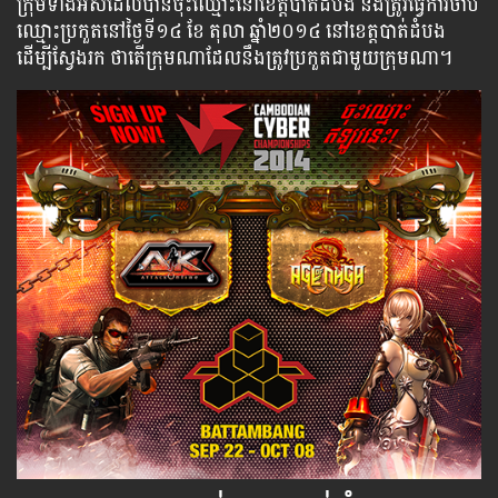
ក្រុម​ទាំង​អស់​ដែលបានចុះឈ្មោះនៅខេត្តបាត់ដំបង ​នឹង​ត្រូវ​ធ្វើ​ការ​ចាប់​
ឈ្មោះប្រកួត​នៅ​ថ្ងៃ​ទី១៤ ខែ តុលា ឆ្នាំ២០១៤ នៅខេត្តបាត់ដំបង
ដើម្បី​ស្វែង​រក​ ថា​តើ​ក្រុម​ណា​ដែល​នឹង​ត្រូវ​ប្រកួត​ជា​មួយ​ក្រុម​ណា​។