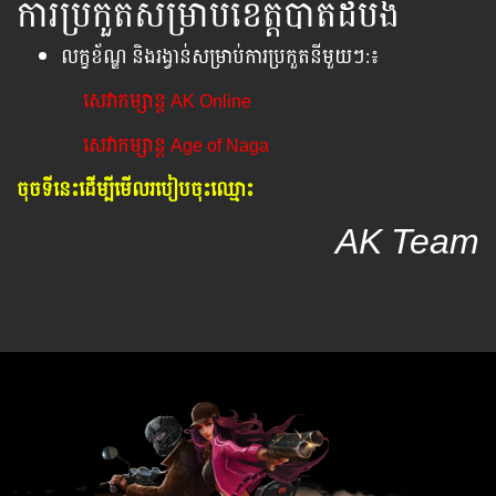
ការប្រកួតសម្រាប់ខេត្តបាត់ដំបង
លក្ខខ័ណ្ឌ និងរង្វាន់សម្រាប់ការប្រកួតនីមួយៗ​:៖
សេវាកម្សាន្ត AK Online
សេវាកម្សាន្ត Age of Naga
ចុចទីនេះដើម្បីមើលរបៀបចុះឈ្មោះ
AK Team