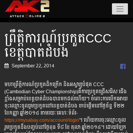
ព្រឹត្តិការណ៍ប្រកួតCCC
ខេត្តបាត់ដំបង
September 22, 2014
មហាព្រឹត្តិការណ៍ប្រកួតដ៏កក្រើក​ និងអស្ចារ្យបំផុត CCC​
(Cambodian Cyber Championship)គឺ​ការ​ប្រកួត​ជ្រើស​រើស​ ជើង
ខ្លាំងសម្រាប់ខេត្ត​បាត់ដំបងបានមកដល់ហើយ។ ចំពោះការ​បើក​អោយ​
ចុះ​ឈ្មោះ​ចូលរួមប្រកួត​នៅ​ខេត្ត​បាត់ដំបង ចាប់ផ្តើម​​នៅ​ថ្ងៃច័ន្ទ ទី២២
ខែកញ្ញា ឆ្នាំ២០១៤​ តាមរយៈគេហៈទំព័រ-
https://mysabay.com/account/login
។ ​ហើយការចុះឈ្មោះចូល
រួមប្រកួតនឹងបញ្ចប់នៅថ្ងៃពុធ ទី​៨ ខែ តុលា ឆ្នាំ២០១៤។ ដោយឡែក