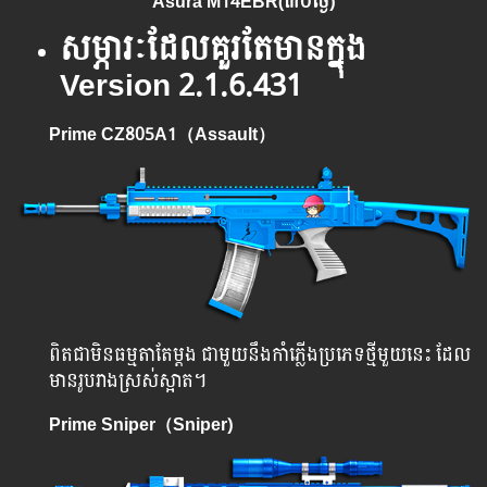
Asura M14EBR(៣០ថ្ងៃ)
សម្ភារៈ​ដែល​គួរ​តែ​មាន​ក្នុង
Version 2.1.6.431
Prime CZ805A1（Assault）
ពិតជាមិនធម្មតាតែម្តង ជាមួយនឹងកាំភ្លើងប្រភេទថ្មីមួយនេះ ដែល
មានរូបរាងស្រស់ស្អាត។
Prime Sniper（Sniper)