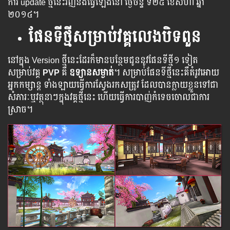
ការ​ update​ ​​​ថ្មី​​​នេះ​​​​​វិញ​​​​​និង​​​​​ធ្វើ​​​​​ឡើង​​​​នៅ​​ ​ថ្ងៃ​​ច័ន្ទ ​​ទី២៥ ​ខែសីហា​ ​ឆ្នាំ​
២០១៤​។
ផែនទីថ្មីសម្រាប់វគ្គលេងបិទពួន
នៅក្នុង Version ថ្មី​នេះ​ដែរ​ក៏​មាន​បន្ថែម​ជូន​នូវ​ផែន​ទីថ្មី​១ ទៀត​
សម្រាប់​វគ្គ​
PVP
គឺ
ឧទ្យានសម្ងាត់
។ សម្រាប់​​ផែន​​ទី​​​ថ្មី​​​នេះ​​​គឺ​​​តំរូវ​​​​អោយ​​​​
អ្នក​​​​កម្សាន្ត​​​ ​​ទាំង​​​ឡាយ​​​​​ធ្វើ​​​ការ​​​​​ស្វែង​រក​សត្រូវ​ ​ដែល​បាន​ក្លាយ​ខ្លួន​ទៅ​ជា​
សំភារៈ​ឬ​វត្ថុ​នា​ៗ​ក្នុង​វគ្គ​ថ្មី​នេះ​ ​ហើយ​ធ្វើ​ការ​បាញ់​កំទេច​ចោល​ជា​ការ​
ស្រាច​​។​