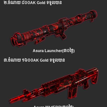
២.
ចំណាយ
៨០០AK Gold ទទួលបាន
Asura Launcher(៣០ថ្ងៃ)
៣.​
ចំណាយ
១៦០០AK Gold ទទួលបាន