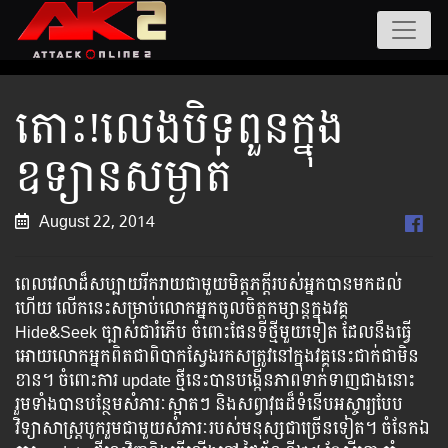
តោះ!លេងបិទពួនក្នុង
ឧទ្យានសម្ងាត់
August 22, 2014
ពេលវេលាដ៏សប្បាយរីករាយជាមួយមិត្តភក្តីរបស់អ្នក​បាន​មក​ដល់​
ហើយ ​លើក​នេះ​សម្រាប់​លោក​អ្នក​ចូល​ចិត្ត​កម្សាន្ត​ក្នុង​វគ្គ​
Hide&Seek ​ច្បាស់​ជា​រំភើប ​ចំពោះ​ផែន​ទី​ថ្មី​មួយ​ទៀត ​ដែល​នឹង​ធ្វើ​
អោយ​លោក​អ្នក​ពិត​ជា​ពិបាក​ស្វែង​រក​ស​ត្រូវ​នៅ​ក្នុង​វគ្គ​នេះ​ជាក់​ជា​មិន​
ខាន​។​ ​​​​​​​​​​​​ចំពោះ​​​​​​​​ការ​​​​​​ ​​update​ ​​​​​​ថ្មី​​​​​​នេះ​​​​​​បាន​​​​​​​បង្កើន​​​​​​​​ភាព​​​​​​​​​​ទាក់​​​​​​ទាញ​​​​​​​ជាង​​​​នោះ​​​ ​​
រួម​​​ទាំង​​​​​​បាន​​​​​​​បន្ថែម​​​​សំភារៈ​​​​ស្អាត​​​ៗ​ ​​និង​​​​​សព្វាវុធ​​​​ដ៏​​​​ទំនើប​​​​​​​អស្ចារ្យ​​​​បែប​
វិទ្យាសាស្រ្ត​បូក​រួម​ជា​មួយ​សំភារៈ​របស់​មនុស្ស​ជា​​​​​​ច្រើន​​​​​ទៀត​​​។ ​​​​ចំនែក​​​​ឯ​​​​