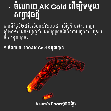
ចំណាយ AK Gold ដើម្បីទទួល
សព្វាវុធថ្មី
ចាប់ពី ​​ថ្ងៃ​ទី​២៥ ​ខែសីហា ​ឆ្នាំ២០១៤ ​ដល់​ថ្ងៃ​ទី​ ០៧ ខែ​ កញ្ញា ​​
ឆ្នាំ២០១៤ ​អ្នក​​​កម្សាន្ដ​​​ទាំង​​អស់​​គ្នា​​​គ្រាន់​​​តែ​​​ចំណាយ​​ដូច​​​ខាង​​​ ក្រោម​​​
នឹង​​ ​ទទួល​​បាន​​៖​
១.​
ចំណាយ ៤
០០AK Gold ទទួលបាន
Asura’s Power(៣០ថ្ងៃ)