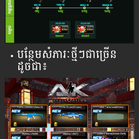
បន្ថែមសំភារៈថ្មីៗជាច្រើន
ដូចជា៖