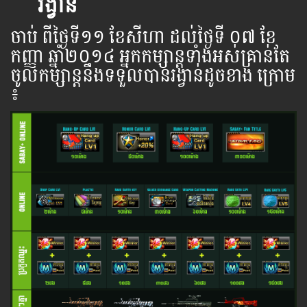
រង្វាន់
ចាប់ ​ពី​ថ្ងៃ​ទី​​១១ ខែសីហា ដល់​ថ្ងៃ​ទី ០៧ ខែ
កញ្ញា ឆ្នាំ​២០១៤ អ្នក​កម្សាន្ដ​ទាំងអស់​គ្រាន់​តែ​
ចូល​កម្សាន្ដ​នឹង​ទទួល​បាន​រង្វាន់​ដូចខាង ​ក្រោម​
៖