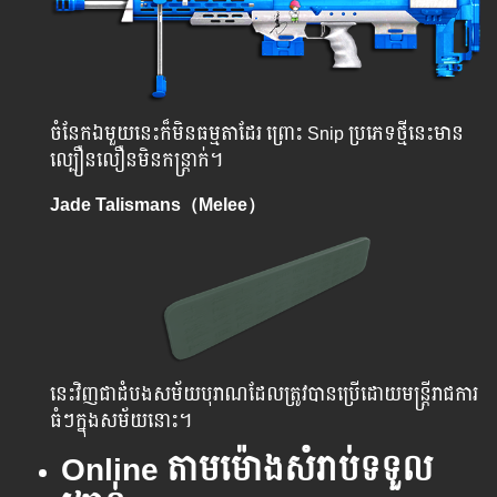
ចំនែកឯមួយនេះក៏មិនធម្មតាដែរ ព្រោះ Snip ប្រភេទថ្មីនេះមាន
ល្បឿនលឿនមិនកន្រ្តាក់។
Jade Talismans（Melee）
នេះវិញជាដំបងសម័យបុរាណដែលត្រូវបានប្រើដោយមន្រ្តីរាជការ
ធំៗក្នុងសម័យនោះ។
Online តាមម៉ោងសំរាប់ទទួល