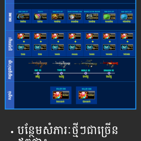
បន្ថែមសំភារៈថ្មីៗជាច្រើន