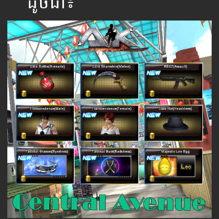
ដូចជា៖