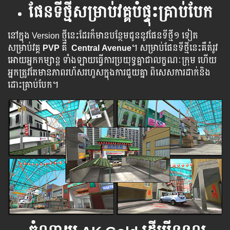
ផែនទីថ្មីសម្រាប់វគ្គបំផ្ទុះគ្រាប់បែក
នៅក្នុង Version ថ្មី​នេះ​ដែរ​ក៏​មាន​បន្ថែម​ជូន​នូវ​ផែន​ទីថ្មី​១ ទៀត​
សម្រាប់​វគ្គ​
PVP
គឺ
Central Avenue
។ សម្រាប់​​ផែន​​ទី​​​ថ្មី​​​នេះ​​​គឺ​​​តំរូវ​​​​
អោយ​​​​អ្នក​​​​កម្សាន្ត​​​ ​​ទាំង​​​ឡាយ​​​​​ធ្វើ​​​ការ​​​ប្រយុទ្ធ​គ្នា​​ជា​​លក្ខណៈ​ក្រុម ​ហើយ​
អ្នក​ត្រូវ​តែ​មាន​ភាព​រហ័ស​រហួស​ក្នុង​ការ​ជួយ​គ្នា​ ​ពិសេស​ការ​ដាក់​និង​
ដោះ​គ្រាប់​បែក​​។​