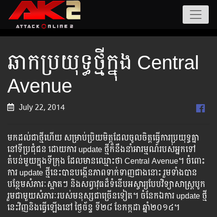
ឆាកប្រយុទ្ធថ្មីក្នុង Central
Avenue
July 22, 2014
មកដល់ជាថ្មីហើយ សម្រាប់ប្រិយមិត្តដែលចូលចិត្តធ្វើការប្រយុទ្ធគ្នា​
នៅទី​ប្រជុំ​ជន​ ​ដោយ​ការ​ update ​ថ្មី​ក៏​នឹង​នាំ​អារម្មណ៍​របស់​អ្នក​ទៅ​
តំបន់​មួយ​ក្នុង​ទី​ក្រុង​ ​​​ដែល​មាន​ឈ្មោះ​ថា​ ​Central Avenue​។​ ​​​​​​​​​​​​ចំពោះ​​​​​​​​
ការ​​​​​​ ​​update​ ​​​​​​ថ្មី​​​​​​នេះ​​​​​​បាន​​​​​​​បង្កើន​​​​​​​​ភាព​​​​​​​​​​ទាក់​​​​​​ទាញ​​​​​​​ជាង​​​​នោះ​​​ ​​រួម​​​ទាំង​​​​​​បាន​​​​​​​
បន្ថែម​​​​សំភារៈ​​​​ស្អាត​​​ៗ​ ​​និង​​​​​សព្វាវុធ​​​​ដ៏​​​​ទំនើប​​​​​​​អស្ចារ្យ​​​​បែប​វិទ្យាសាស្រ្ត​បូក​
រួម​ជា​មួយ​សំភារៈ​របស់​មនុស្ស​ជា​​​​​​ច្រើន​​​​​ទៀត​​​។ ​​​​ចំនែក​​​​ឯ​​​​ការ​ update​ ​​​ថ្មី​​​
នេះ​​​​​វិញ​​​​​និង​​​​​ធ្វើ​​​​​ឡើង​​​​នៅ​​ ​ថ្ងៃ​​ច័ន្ទ ​​ទី២៨ ​ខែកក្កដា​ ​ឆ្នាំ​២០១៤​។