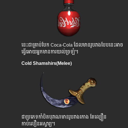
នេះជាគ្រាប់បែក Coca-Cola ដែលមានរូបរាងបែបនេះអាច
ធ្វើអោយអ្នកមានការយល់ច្រឡំ។
Cold Shamshirs(Melee)
ជាប្រភេទកាំបិតបុរាណមានរូបរាងកោង តែល្បឿន
កាប់លឿនអស្ចារ្យ។