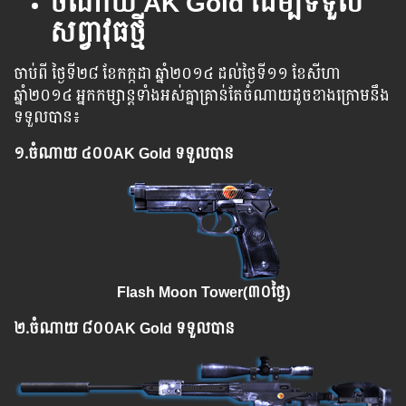
ចំណាយ AK Gold ដើម្បីទទួល
សព្វាវុធថ្មី
ចាប់ពី ​​ថ្ងៃ​ទី​២៨ ​ខែកក្កដា ​ឆ្នាំ២០១៤ ​ដល់​ថ្ងៃ​ទី​១១ ខែ​សីហា ​
ឆ្នាំ២០១៤ ​អ្នក​​​កម្សាន្ដ​​​ទាំង​​អស់​​គ្នា​​​គ្រាន់​​​តែ​​​ចំណាយ​​ដូច​​​ខាង​​​ក្រោម​​​នឹង​​
​ទទួល​​បាន​​៖​
១.​
ចំណាយ ៤
០០AK Gold ទទួលបាន
Flash Moon Tower(៣០ថ្ងៃ)
២.
ចំណាយ
៨០០AK Gold ទទួលបាន