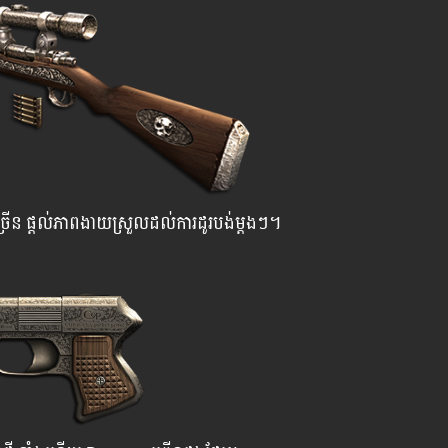
្រើន​ ផ្តល់ភាពងាយស្រួលដល់ការដូរបង់ម្តងៗ។