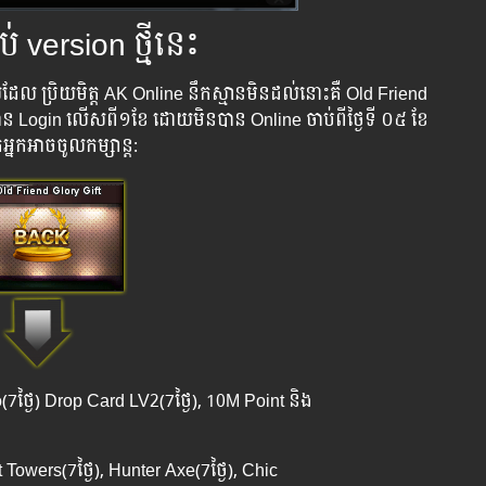
ប់ version ថ្មីនេះ
យ​ដែល​ ប្រិយមិត្ត AK Online ​នឹក​ស្មាន​មិន​ដល់​នោះ​គឺ ​Old Friend
​ Login​ លើស​ពី​១​ខែ​ ​ដោយ​មិន​បាន​​ ​Online ​ចាប់​ពី​ថ្ងៃ​ទី​​ ០៥ ​ខែ​
អ្នក​អាច​ចូល​កម្សាន្ត:​
7ថ្ងៃ) Drop Card LV2(7ថ្ងៃ),​ 10M Point និង
 Towers(7ថ្ងៃ), Hunter Axe(7ថ្ងៃ), Chic