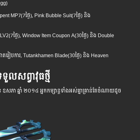
Egg)
ent MP7(7ថ្ងៃ), Pink Bubble Suit(7ថ្ងៃ)​​ និង
d LV2(7ថ្ងៃ), Window Item Coupon A(30ថ្ងៃ) និង​ Double
), កាតរៀបការ, Tutankhamen Blade(30ថ្ងៃ) និង​ Heaven
លសព្វាវុធថ្មី
ា​ ​ឆ្នាំ ​២០១៤ ​អ្នក​​​កម្សាន្ដ​​​ទាំង​​អស់​​គ្នា​​​គ្រាន់​​​តែ​​​ចំណាយ​​ដូច​​​