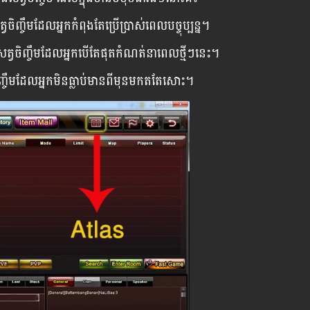
ចិញ្ចឹមដែលអ្នកកំពុងតែប្រើប្រាស់ពេលបច្ចុប្បន្ន។
សត្វចិញ្ចឹមដែលអ្នកបើតែផុតកំណត់នាពេលថ្មីៗនេះ។
ិញ្ចឹមដែលអ្នកមិនធ្លាប់មានពីមុនមកតតែសោះ។