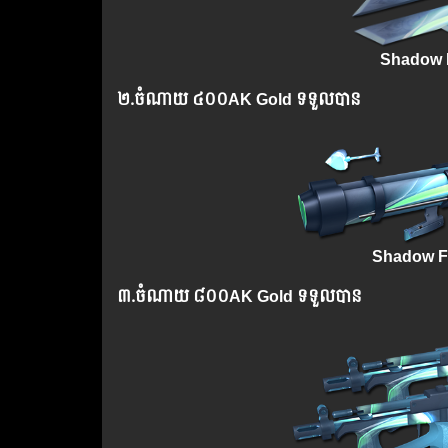
Shadow F
២.
ចំណាយ
៤០០AK Gold ទទួលបាន
Shadow Fl
៣.​
ចំណាយ
៨០០AK Gold ទទួលបាន