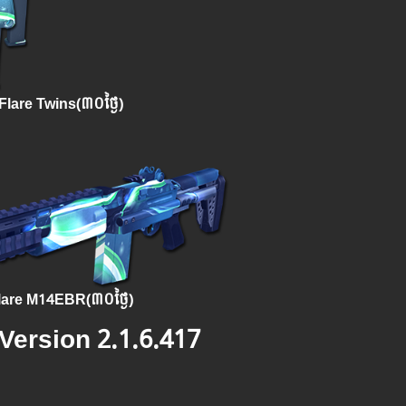
lare Twins(៣០ថ្ងៃ)
lare M14EBR(
៣០ថ្ងៃ
)
ុង Version 2.1.6.417