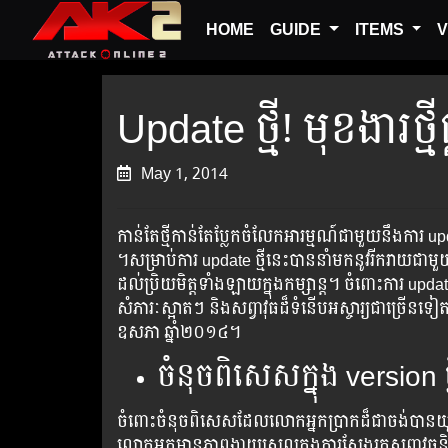
HOME
GUIDE
ITEMS
V
Update ថ្មី!​ មុខងារ
May 1, 2014
កាន់តែថ្មី​កាន់​តែ​ប្លែក​ចំលែក​អារម្មណ៍​ជា​មួយ​នឹង​ការ​ ​upd
។​សម្រាប់​ការ​ ​update​ ​ថ្មី​នេះ​បាន​នាំ​មក​នូវ​​​រីករាយ​ជា
ដល់​ប្រិយមិត្ត​ទាំង​ឡាយ​ក្នុង​កម្សាន្ត​។ ​​​​​​​​​​ចំពោះ​​​​​​​ការ​​​​ ​​​update​​ ​​​​​ថ្មី​​​​​​
សំភារៈ​​​​ស្អាត​​​​ៗ ​​​និង​​​​​សព្វាវុធ​​​​ដ៏​​​​ទំនើប​​​​​​អស្ចារ្យ​​​​ជា​​​​​ច្រើន​
ឧសភា​​ ​ឆ្នាំ២០១៤​។
ចំនុចពិសេសក្នុង​ version ថ្
ចំពោះចំនុចពិសេសដែលលោកអ្នកប្រាកដ៏ជាចង់ប
លោក​អ្នក​មាន​ភាព​ងាយ​ស្រួល​ក្នុង​ការ​ស្វែង​រក​សព្វាវុធ​និង​