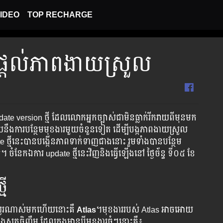
IDEO
TOP RECHARGE
ថ្មីផ្តល់ភាពងាយស្រួល
ate version ​ថ្មី​ ​ដែល​លោក​អ្នក​ច្បាស់​ជា​មិន​ធ្លាក់​រីករាយ​ពី​មុន​មក​​​
​មួយ​នឹង​ការ​បន្ថែម​មុខងារ​មួយ​ចំនួន​ទៀត​ ​ដើម្បី​បង្ក​ភាព​ងាយ​ស្រួល​
នេះ​​​​​​បាន​​​​​​បង្កើន​ភាព​​​​​​​​​ទាក់​​​​​​ទាញ​​​​​​ជាង​​​​នោះ​​​​​ ​រួម​​​​ទាំង​​​​​​បាន​​​​​​​​បន្ថែម​​​
​​​ទៀត​​។ ​​​ចំនែក​​​ឯ​​​ការ​ update​ ​​ថ្មី​​នេះ​​​វិញ​​​និង​​​ធ្វើ​​​ឡើង​​​នៅ​​ ថ្ងៃ​ច័ន្ទ ​​ទី០៥ ខែ
មី
ានយូរណាស់មកហើយនោះគឺ
Atlas
​។​មុខ​ងារ​របស់ ​Atlas​ ​អាច​អោយ​
សត្វ​ចិញ្ចឹម​ ​ដែល​ក្នុង​មាន​បី​មុខ​ងារ​ធំ​ៗ​នោះ​គឺ​៖