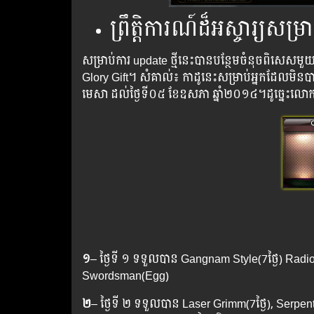
ព្រឹត្តិការណ៍ដ៏អស្ចារ្យសម្រា
សម្រាប់​ការ update ​ថ្មី​នេះ​បាន​បន្ថែម​ចំនុច​ពិសេស​មួ
Glory Gift។​ ​សំគាល់​៖ ​​កាដូ​នេះ​សម្រាប់​អ្នក​ដែល​មិន​បាន
មេសា​ ​ដល់​ថ្ងៃ​ទី​០៥ ​ខែ​ឧសភា​ ​ឆ្នាំ​២០១៤។​ដូច្នេះ​លោក​
១
– ថ្ងៃទី ១ ទទួលបាន Gangnam Style(7ថ្ងៃ) Radio(
Swordsman(Egg)
២
– ថ្ងៃទី ២ ទទួលបាន​ Laser Grimm(7ថ្ងៃ),​ Serpent