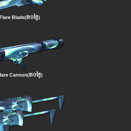
lare Blade(៣០ថ្ងៃ)
are Cannon(៣០ថ្ងៃ)