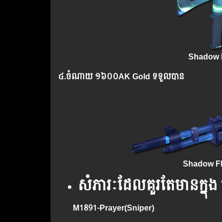
Shadow F
៤.​
ចំណាយ
១៦០០AK Gold ទទួលបាន
Shadow F
សំភារៈ​ដែល​គួរ​តែ​មាន​ក្ន
M1891-Prayer(Sniper)