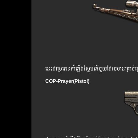
នេះជាប្រភេទកាំភ្លើងស្នែបភើមួយដែលមានគ្រាប់ច
COP-Prayer(Pistol)