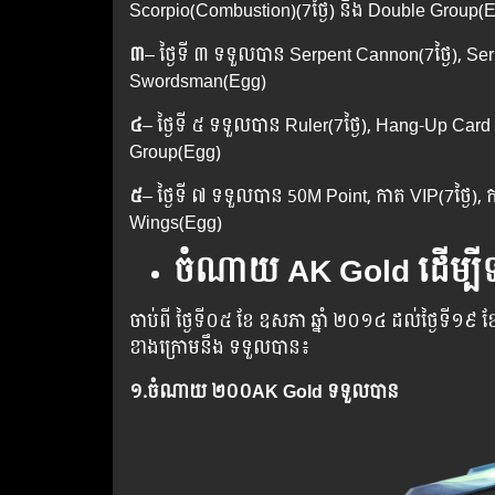
Scorpio(Combustion)(7ថ្ងៃ) និង​ Double Group(
៣
– ថ្ងៃទី ៣ ទទួលបាន​ Serpent Cannon(7ថ្ងៃ),​ Serp
Swordsman(Egg)
៤
– ថ្ងៃទី ៥ ទទួលបាន​ Ruler(7ថ្ងៃ),​ Hang-Up Car
Group(Egg)
៥
– ថ្ងៃទី ៧ ទទួលបាន​ 50M Point,​ កាត VIP(7ថ្ងៃ
Wings(Egg)
ចំណាយ AK Gold ដើម្បីទទួ
ចាប់​ពី ​​ថ្ងៃ​ទី​០៥ ​ខែ ​ឧសភា ​ឆ្នាំ ២០១៤ ​ដល់​ថ្ងៃ​ទី​១៩ ​ខែ​ ​ឧសភ
ខាង​​​ក្រោម​​​នឹង​​ ​ទទួល​​បាន​​៖​
១.​
ចំណាយ
២០០AK Gold ទទួលបាន