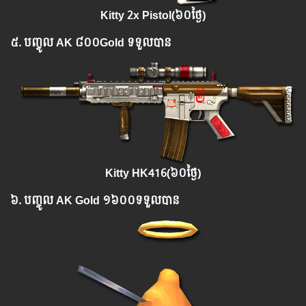
Kitty 2x Pistol(
៦០ថ្ងៃ)
៥.
បញ្ចូ​ល​
AK ៨០០Gold
ទទួលបាន
Kitty HK416(
៦០ថ្ងៃ)
៦.
បញ្ចូ​ល​
AK Gold
១៦០០ទទួលបាន​