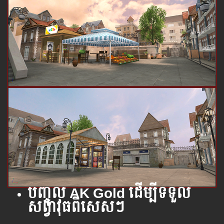
បញ្ចូ​ល​ AK Gold ដើម្បី​ទទួល​
សព្វាវុធ​ពិសេសៗ