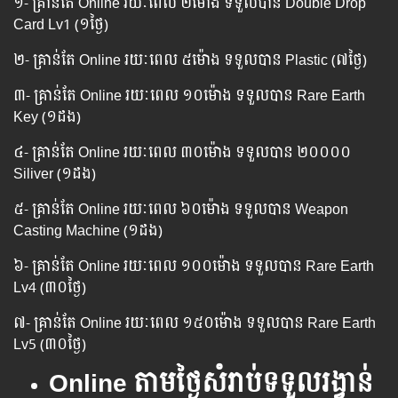
១- គ្រាន់តែ Online ​រយៈពេល​​ ២ម៉ោង ទទួល​បាន Double Drop
Card Lv1 (១ថ្ងៃ)
២- គ្រាន់តែ Online រយៈពេល ​៥ម៉ោង ​ទទួល​បាន Plastic (៧ថ្ងៃ)
៣- គ្រាន់តែ Online​ រយៈពេល​ ១០ម៉ោង ទទួល​បាន Rare Earth
Key (១ដង)
៤- គ្រាន់តែ Online រយៈពេល​ ៣០ម៉ោង ទទួលបាន ២០០០០​
Siliver (១ដង)
៥- គ្រាន់តែ Online រយៈពេល ៦០​ម៉ោង ទទួល​បាន Weapon
Casting Machine (១ដង)
៦- គ្រាន់តែ Online រយៈពេល​ ១០០ម៉ោង ទទួល​បាន Rare Earth
Lv4 (៣០ថ្ងៃ)
៧- គ្រាន់តែ Online រយៈពេល​ ១៥០ម៉ោង ទទួល​បាន Rare Earth
Lv5 (៣០ថ្ងៃ)
Online តាមថ្ងៃសំរាប់ទទួលរង្វាន់