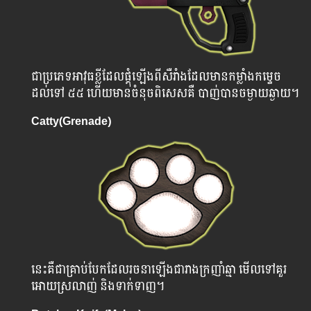
ជាប្រភេទអាវុធខ្លីដែលផ្គុំឡើងពីសឺរាំងដែលមានកម្លាំងកម្ទេច
ដល់ទៅ ៥៥ ហើយមានចំនុចពិសេសគឺ បាញ់បានចម្ងាយឆ្ងាយ។
Catty(Grenade)
នេះគឺជាគ្រាប់បែកដែលរចនាឡើងជារាងក្រញាំឆ្មា មើលទៅគួរ
អោយស្រលាញ់ និងទាក់ទាញ។