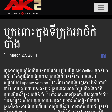
បុកពោះក្នុងទីក្រុងអាថ៍កំ
បាំង
March 27, 2014
រដូវ​កាល​ចូល​ឆ្នាំ​ខ្មែរ​ជិត​មក​ដល់​ហើយ​​ ​ប្រិយមិត្ត​ ​AK Online ​ច្បាស់​ជា​
ទន្ទឹង​រង់​ចាំ​នូវ​អ្វី​ដែល​ប្លែក​ៗ​សម្រាប់​ថ្ងៃ​ដ៏​​​ពិសេស​​​​​​​​​ខាង​មុន​នេះ​។​
សម្រាប់​កា​រ​ ​update ​version​ ​ថ្មី​នេះ​ដែរ​ ​បាន​បន្ថែម​នូវ​ភាព​រំភើប​ញាប់​
ញ័រ​​​ ​​ដែល​​បង្គប់​ដោយ​ភាព​កំប្លែង​គ្រប់​​ពេល​វេលា​ជា​​មួយ​​នឹង​​ផែន​​ទី​​ថ្មី​​
មួយ​ទៀត​​គឺ​​ទី​ក្រុង​អាថ៍​កំបាំង​។​​ ​ជាង​​​​​​​​នេះ​​​​​​​ទៅ​​​​​​​ទៀត​​​​​​​នោះ​​​​​​គឺ​​​​​​​​​សព្វាវុធ​​​​​​​​​​ទំនើប​​​​​
ៗ​​​​​​​​​អស្ចារ្យ​​​​​​និង​​​​​​​​សំភារៈ​​​​​​​គួ​រ​​​​​​​​​ឲ្យ​​​​​​​​ចាប់​​​​​​អារម្មណ៍​​​ ​​​រួម​​​ទាំង​​​​​​​​សំលៀក​​​​បំពាក់​​​​​​​​ដ៏​​​​​
ស្រស់​​​​​​ស្អាត​​​​តាម​​​​បែប​​​យុវវ័យ​​​ដែល​​​ចូល​​​ចិត្ត​​​​​អ្វី​​​ដែល​​​ទាន់​​​សម័យ​​​​នឹង​​​ស្រស់​​​