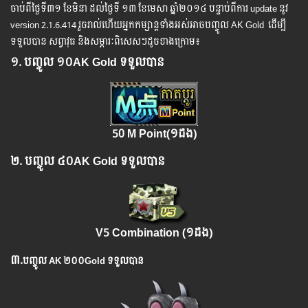
ចាប់​ពី​ថ្ងៃ​ទី​​៣១ ខែមិនា ​ដល់​​​ថ្ងៃ​​ទី ១៣ ខែមេសា ឆ្នាំ​២០១៤ បន្ទាប់​​ពី​​ការ ​update ​នូវ ​
version 2.1.6.414 រួច​​រាល់​​ហើយ​​អ្នក​​កម្សាន្ដ​​ទាំង​​អស់​​អាច​​បញ្ចូល​ AK Gold ​​ ​ដើម្បី​​
ទទួល​​បាន​ ​សព្វាវុធ​ និង​​សម្ភារៈ​ពិសេស​ៗ​ដូច​ខាង​ក្រោម៖
១.
បញ្ចូ​ល​
១០AK Gold ទទួលបាន
50 M Point(១ដង)
២.
បញ្ចូ​ល​
៤០AK Gold ទទួលបាន
V5 Combination (១ដង)
៣
.
បញ្ចូ​ល​
AK ២០០Gold
ទទួលបាន