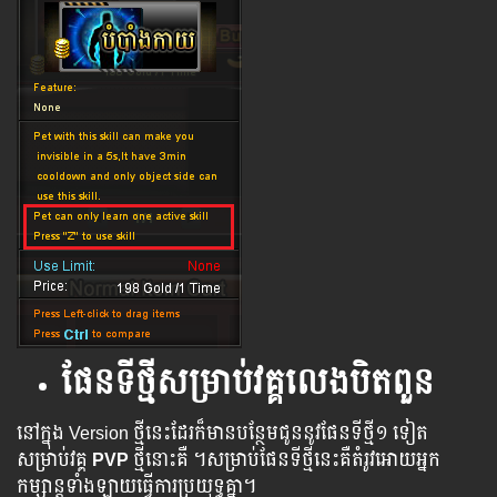
ផែនទីថ្មីសម្រាប់វគ្គលេងបិតពួន
នៅក្នុង Version ថ្មី​នេះ​ដែរ​ក៏​មាន​បន្ថែម​ជូន​នូវ​ផែន​ទីថ្មី​១ ទៀត​
សម្រាប់​វគ្គ​
PVP
​ថ្មីនោះគឺ ។​​សម្រាប់​ផែន​ទី​ថ្មី​​នេះ​គឺ​តំរូវ​អោយ​អ្នក​
កម្សាន្ត​​ទាំង​ឡាយ​​ធ្វើ​ការ​ប្រយុទ្ធ​គ្នា​។​