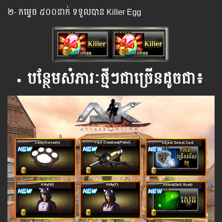
២- កម្ទេច​ ៥០០នាក់ ទទួល​បាន Killer Egg
បន្ថែមសំភារៈថ្មីៗជាច្រើនដូចជា៖