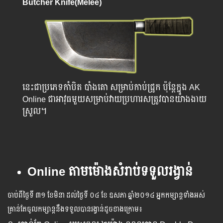
Butcher Knife(Melee)
នេះជាប្រភេទកាំបិត បាំងតោ សម្រាប់កាប់ជ្រូក ប៉ុន្តែក្នុង AK
Online ជាអាវុធមួយសម្រាប់វាយប្រហារសត្រូវបានយ៉ាងងាយ
ស្រួល។
Online តាមម៉ោងសំរាប់ទទួលរង្វាន់
ចាប់​ពី​ថ្ងៃ​ទី​ ៣១ ខែមិនា ដល់​ថ្ងៃ​ទី ០៤ ខែ ឧសភា ឆ្នាំ​២០១៤ អ្នក​កម្សាន្ដ​ទាំងអស់​
គ្រាន់​តែ​ចូល​កម្សាន្ដ​នឹង​ទទួល​បាន​រង្វាន់​ដូចខាង​ក្រោម​៖