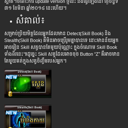
ស្អាត​​​។​​​ចំពោះ​​​​​​​ការ​​​ ​​​​update​ ​version​​ ​​​ថ្មី​​​​​នេះ​​​​ ​នឹង​ធ្វើ​​​​​​​ឡើង​​​​​នៅ​​ ​​​ថ្ងៃ​​​ចន្ទ័​​
​​ទី​​ ​
៣១ ​​​​ខែ​មិនា ​ឆ្នាំ​​២០១៤​ ​​នេះ​​ហើយ។
សំគាល់៖
សម្រាប់ប្រិយមិត្តដែលអ្នកដែលមាន Detect(Skill Book) និង
Stealth(Skill Book) ​គឺ​មិន​អាច​ប្រើ​រួម​គ្នា​បាន​ទេ ​នោះ​មាន​ន័យ​អ្នក​
អាច​រៀន ​Skill ​សត្វ​បាន​តែ​មួយ​ប៉ុណ្ណោះ ​ក្នុង​ចំណោម ​Skill Book ​
ទាំង​ពីរ​នេះ៕​ដូច្នេះ ​Skill ​សត្វ​ដែល​អាច​ចុច​ Button “Z” ​គឺ​អាច​មាន​
តែ​មួួយ​គត់​ក្នុង​សត្វ​ចិញ្ចឹម​របស់​អ្នក។