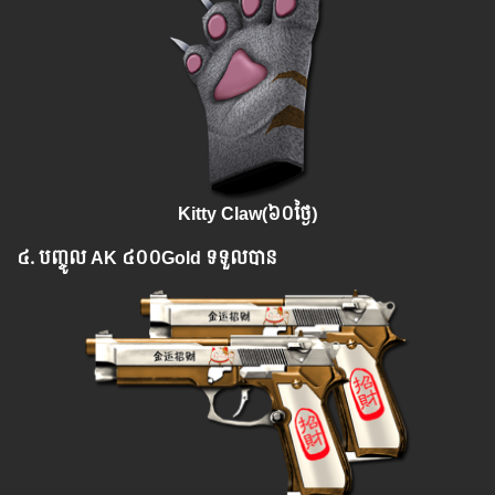
Kitty Claw(
៦០ថ្ងៃ)
៤.
បញ្ចូ​ល​
AK ៤០០Gold
ទទួលបាន