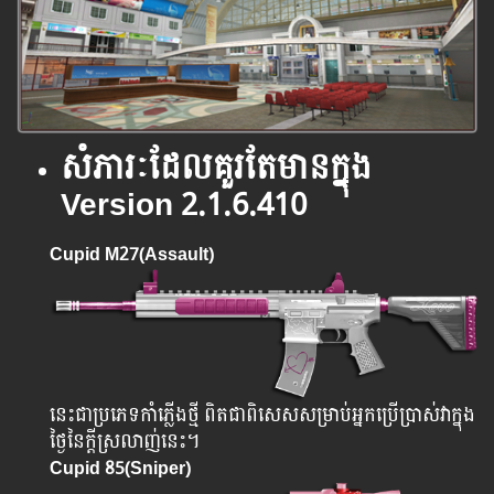
សំភារៈ​ដែល​គួរ​តែ​មាន​ក្នុង
Version 2.1.6.410
Cupid M27
(Assault)
នេះជាប្រភេទកាំភ្លើងថ្មី ពិតជាពិសេសសម្រាប់អ្នកប្រើប្រាស់វាក្នុង
ថ្ងៃនៃក្តីស្រលាញ់នេះ។
Cupid 85
(Sniper)