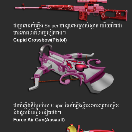
ជា​ប្រភេទ​កាំភ្លើង Sniper មានរូបរាងស្រស់ស្អាត ហើយពិតជា
មានភាពទាក់ទាញទៀតផង។
Cupid Crossbow(Pistol)
ជាកាំភ្លើងថ្មីប្លែកបែប Cupid តែកាំភ្លើងខ្លីនេះមានគ្រាប់ច្រើន
និងដូរបង់លឿនទៀតផង។
Force Air Gun(Assault)