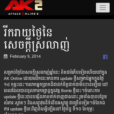
រីករាយថ្ងៃនៃ
សេចក្តីស្រលាញ់
February 9, 2014
សម្រាប់ថ្ងៃនៃសេចក្តីស្រលាញ់ឆ្នាំនេះ ពិតជារំភើប​ទៀត​ហើយ​នៅ​ក្នុង​​
AK Online ​ដោយ​លើក​នេះ​មាន​ការ​ update ​ថ្មី​សម្រាប់​អ្នក​ក្នុង​ថ្ងៃ​
១៤ ​កុម្ភះ​នេះ​។​​​​​​​លោក​អ្នក​ប្រាក​ដ៏​ជា​ជក់​ចិត្ត​ជាក់​ជា​មិន​ខាន់​ឡើយ​ ​នៅ​
ពេល​ដែល​បាន​ចូល​ការ​កម្សាន្ត​ក្នុង​វគ្គ​ ​Bomb​ ​ថ្មី​នេះ​។​​​​​​​​ចំពោះ​​​​​ការ​​​ ​
update ​​​​ថ្មី​​​​នេះ​​​​បាន​​​​បង្កើន​​​​​ភាព​​​​​​​ទាក់​​​​ទាញ​​​​ជាង​​នោះ​​ រួម​​ទាំង​​​​បាន​​​​​បន្ថែម​
សំភារៈ​​ស្អាត​​ៗ ​និង​​​សព្វាវុធ​​ដ៏​​ទំនើប​​​​អស្ចារ្យ​ ​​​ជា​​​ច្រើន​​ទៀត​។​​ចំនែក​​ឯ​​
ការ update ​ថ្មី​នេះ​​វិញ​​និង​​ធ្វើ​​ឡើង​​នៅ​​ ថ្ងៃ​ច័ន្ទ ​​ទី១០ ខែកុម្ភះ​​ ​