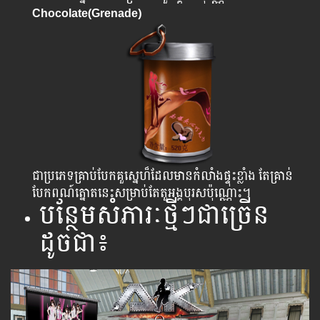
Chocolate(Grenade)
ជាប្រភេទគ្រាប់បែកគួស្នេហ៏ដែលមានកំលាំងផ្ទុះខ្លាំង តែគ្រាន់
បែកពណ៍ត្នោតនេះសម្រាប់តែតួអង្គបុរសប៉ុណ្ណោះ។
បន្ថែមសំភារៈថ្មីៗជាច្រើន
ដូចជា៖