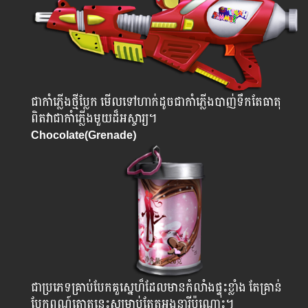
ជាកាំភ្លើងថ្មីប្លែក មើលទៅហាក់ដូចជាកាំភ្លើងបាញ់ទឹកតែធាតុ
ពិតវាជាកាំភ្លើងមួយដ៏អស្ចារ្យ។
Chocolate(Grenade)
ជាប្រភេទគ្រាប់បែកគួស្នេហ៏ដែលមានកំលាំងផ្ទុះខ្លាំង តែគ្រាន់
បែកពណ៍ត្នោតនេះសម្រាប់តែតួអង្គនារីប៉ុណ្ណោះ។