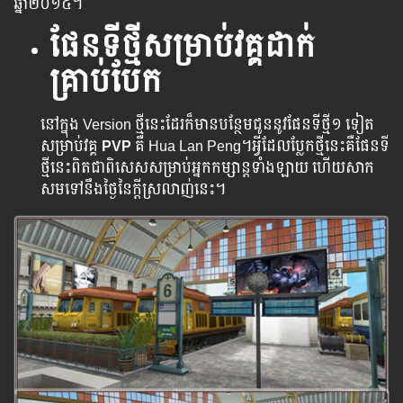
ឆ្នាំ២០១៤​។
ផែនទីថ្មីសម្រាប់វគ្គដាក់
គ្រាប់បែក
នៅក្នុង Version ថ្មី​នេះ​ដែរ​ក៏​មាន​បន្ថែម​ជូន​នូវ​ផែន​ទីថ្មី​១ ទៀត​
សម្រាប់​វគ្គ​
PVP
គឺ Hua Lan Peng។​អ្វី​​ដែល​​ប្លែកថ្មី​​​នេះ​​​គឺ​​​ផែន​​ទី​​
ថ្មី​នេះ​​​ពិត​​​ជា​​​ពិសេស​​​​សម្រាប់​​អ្នក​​កម្សាន្ត​​ទាំង​​ឡាយ​ ​​ហើយ​​សាក​
សម​​ទៅ​​នឹង​​ថ្ងៃ​នៃ​ក្តី​ស្រលាញ់​នេះ​។