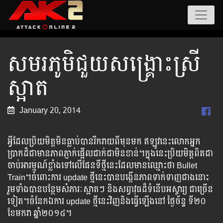
សមរភូមិជួយសង្រ្គោះស្រី
ស្អាត
January 20, 2014
អ្វីដែល​ប្រិយ​មិត្ត​មិន​ធ្លាប់​បាន​រីករាយ​ពី​មុន​មក​​ ឥឡូវ​នេះ​លោក​អ្នក​
ប្រាក​ដ៏​ជា​មាន​ភាព​ភ្ញាក់​ផ្អើល​ជាក់​ជា​មិន​ខាន់​​​។​​​​​ក្នុង​នេះ​ប្រិយ​មិត្ត​ពិត​ជា​
ចាប់​អារម្មណ៍​ខ្លាំង​ទៅ​លើ​ផែន​ទី​ថ្មី​នេះ​ដែល​មាន​ឈ្មោះ​ថា​ ​Bullet
Train​។​​​​​​​ចំពោះ​​​​ការ​​ ​update ​​​ថ្មី​​នេះ​​​បាន​​​បង្កើន​​​​ភាព​​​​​​ទាក់​​​ទាញ​​​ជាង​នោះ​​
រួម​​ទាំង​​​​បាន​​​​​បន្ថែម​សំភារៈ​​ស្អាត​​ៗ ​និង​​​សព្វាវុធ​​ដ៏​​ទំនើប​​​​អស្ចារ្យ​ ​​​ជា​​​ច្រើន​​
ទៀត​។​​ចំនែក​​ឯ​​ការ update ​ថ្មី​នេះ​​វិញ​​និង​​ធ្វើ​​ឡើង​​នៅ​​ ថ្ងៃ​ច័ន្ទ ​ទី២០
ខែមករា​ ​ឆ្នាំ២០១៤​។