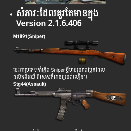
សំភារៈ​ដែល​គួរ​តែ​មាន​ក្នុង
Version 2.1.6.406
M1891(Sniper)
នេះជាប្រភេទកាំភ្លើង Sniper ថ្មីមានរូបរាងប្លែកដែល
ផលិតពីឈើ ពិសេសគឺអាចដូរបង់លឿន។
Stg44(Assault)