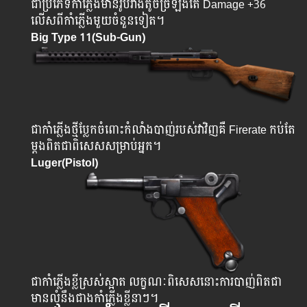
ជា​ប្រភេទ​កាំភ្លើងមានរូបរាងតូចច្រឡឹងតែ Damage +36
លើសពីកាំភ្លើងមួយចំនួនទៀត។
Big Type 11(Sub-Gun)
ជាកាំភ្លើងថ្មីប្លែកចំពោះកំលាំងបាញ់របស់វាវិញគឺ Firerate កប់តែ
ម្តងពិតជាពិសេសសម្រាប់អ្នក។
Luger(Pistol)
ជាកាំភ្លើងខ្លីស្រស់ស្អាត លក្ខណៈពិសេសនោះការបាញ់ពិតជា
មានលំនឹងជាងកាំភ្លើងខ្លីនាៗ។