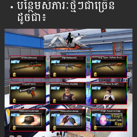
បន្ថែមសំភារៈថ្មីៗជាច្រើន
ដូចជា៖