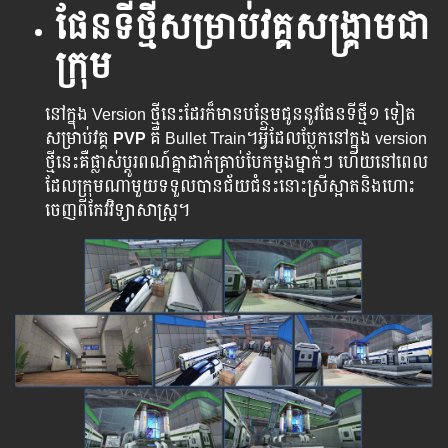
ផែនទីថ្មីសម្រាប់វគ្គសង្រ្គាម​ជា
ក្រុម
នៅក្នុង Version ថ្មី​នេះ​ដែរ​ក៏​មាន​បន្ថែម​ជូន​នូវ​ផែន​ទីថ្មី​១ ទៀត​
សម្រាប់​វគ្គ​
PVP
គឺ Bullet Train។អ្វី​ដែល​ប្លែក​នៅ​ក្នុង version ​
ថ្មី​នេះ​គឺ​ផ្លាស់​ប្តូរ​ពណ៍​គ្នា​ដាក់​គ្រាប់​បែក​ម្តង​ម្នាក់​ៗ ​ហើយ​នៅ​ពេល​
ដែល​ក្រុម​ណា​មួយ​ទទួល​បាន​ជ័យ​ជំនះ​នោះ​ស្រី​ស្អាត​និង​ហោះ​
ចេញ​​ពី​កែវ​វិទ្យាសាស្រ្ត​។