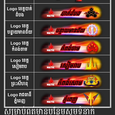
Logo ខេត្តបាត់
ដំបង
Logo ខេត្ត
បន្ទាយមានជ័យ
Logo ខេត្ត
កំពង់ចាម
Logo ខេត្ត
សៀមរាប
Logo ខេត្ត
ព្រះសីហនុ
Logo រាជធានី
ភ្នំពេញ
សម្រាប់ពត៌មាន​បន្ថែមសូមទំនាក់