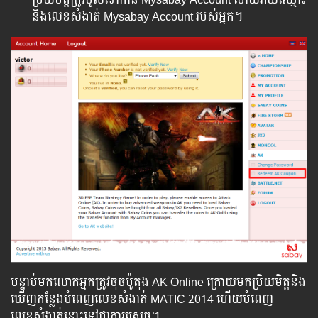
និងលេខសំងាត់ Mysabay Account របស់អ្នក។
បន្ទាប់មកលោកអ្នកត្រូវចុចប៉ូតុង AK Online​​ ​ក្រោយមកប្រិយមិត្តនិង
ឃើញ​កន្លែង​បំពេញ​លេខ​សំងាត់ MATIC 2014 ហើយ​បំពេញ​
លេខសំងាត់​នោះទៅជាការស្រេច។