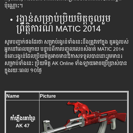
ប៉ុណ្ណោះ។
រង្វាន់សម្រាប់ប្រិយមិត្តចូលរួម
ព្រឹត្តិការណ៍ MATIC 2014
សូមបញ្ជាក់ផងដែរថា សម្រាប់រង្វាន់ទាំងនេះនឹងត្រូវទៅ​ក្នុង ​តួអង្គ​របស់​
អ្នក​​នៅ​​ពេល​​ក្រោយ ​បន្ទាប់​ពី​​ការ​​បញ្ជូល​​លេខ​​សំងាត់ MATIC 2014
ចំពោះ​​រង្វាន់​​ដែល​ប្រិយ​មិត្ត​អាច​មាន​ឱកាស​ទទួល​បាននោះរួមមាន៖
សម្រាប់​ទាំង​នេះ ​ប្រិយមិត្ត AK Online ទាំង​ឡាយ​អាច​ប្រើ​ប្រាស់​បាន​
ក្នុង​រយៈ​ពេល ​១០​ថ្ងៃ
Name
Picture
កាំភ្លើង​គោព្រៃ
AK 47