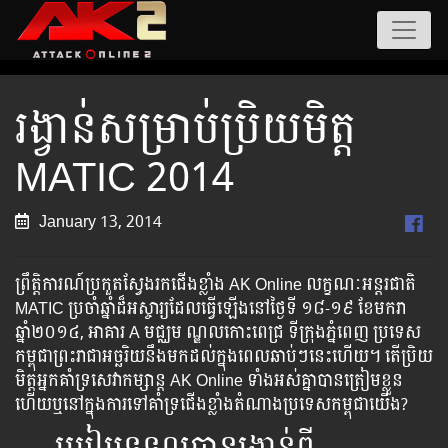
រង្វាន់សម្រាប់ប្រិយមិត្ត
MATIC 2014
January 13, 2014
ព្រឹត្តិការណ៍​ប្រកួត​ស្វែងរក​ជើងខ្លាំង AK Online លក្ខណៈ​អន្តរជាតិ
MATIC ប្រចាំ​ឆ្នាំ​ដ៏​អស្ចារ្យ​ដែល​ធ្វើ​ឡើង​នៅ​ថ្ងៃទី ១៨-១៩​ ខែមករា​
ឆ្នាំ២០១៤, អាគារ A ​មជ្ឈម ​ណ្ឌល​​កោះ​ពេជ្រ ទីក្រុង​ភ្នំពេញ ប្រទេស​
កម្ពុជា​ព្រះរាជា​អច្ឆរិយ​នឹង​មក​ដល់​ក្នុង​ពេល​ឆាប់ៗ​នេះ​ហើយ។ តើ​ប្រិយ
មិត្ត​អ្នក​គាំទ្រ​សេវា​កម្សាន្ត AK Online ទាំងអស់​គ្នា​បាន​ត្រៀម​ខ្លួន​
ហើយ​ឬ​នៅ​ក្នុង​ការ​ទៅ​គាំទ្រ​ជើងខ្លាំង​តំណាង​ប្រទេស​កម្ពុជា​យើង?