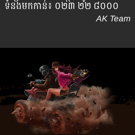
ទំនងមកកាន់៖ ០២៣ ២២ ៨០០០
AK Team