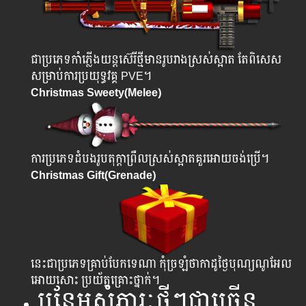
ជាប្រភេទកាំភ្លើងយន្តស៊េរីថ្មីមានរូបរាងស្រស់ស្អាត តែពិសេស
សម្រាប់ការប្រយុទ្ធវគ្គ PVE។
Christmas Sweety(Melee)
ការប្រភេទដំបងរូបតុក្តាព្រឺលស្រស់ស្អាតគួរអោយចង់ប្រើ។
Christmas Gift(Grenade)
នេះជាប្រភេទគ្រាប់បែកទេណា កុំច្រឡំថាកាដូថ្ងៃបុណ្យណូអែល
អោយសោះ ប្រយ័ត្នគ្រោះថ្នាក់។
បន្ថែមសំភារៈថ្មីៗជាច្រើន