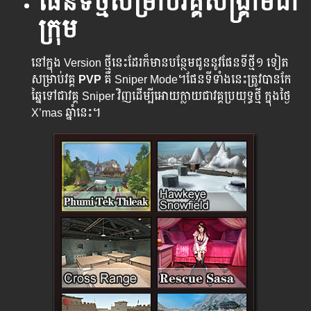
ផែនទីថ្មីសម្រាប់វគ្គសង្រ្គាម​ជា
ក្រុម
នៅក្នុង Version ថ្មី​នេះ​ដែរ​ក៏​មាន​បន្ថែម​ជូន​នូវ​ផែន​ទីថ្មី​១ ទៀត​
សម្រាប់​វគ្គ​
PVP
គឺ Sniper​ Mode។ផែន​ទី​ទាំង​នេះ​ត្រូវ​បាន​កែ​
ឆ្នៃ​ទៅ​ជា​វគ្គ ​Sniper​ ​វិញ​ដើម្បី​អោយ​ក្លាយ​ជា​វគ្គ​ប្រយុទ្ធ​ថ្មី​ ​ក្នុង​ថ្ងៃ​
X’mas ​ឆ្នាំ​នេះ​។