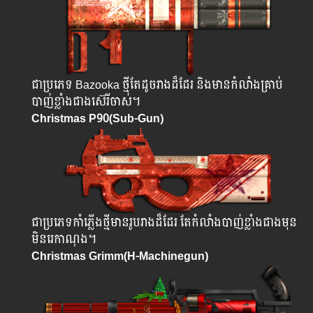
ជាប្រភេទ Bazooka ថ្មីតែដូចរាងដ៏ដែរ និងមានកំលាំងគ្រាប់
បាញ់ខ្លាំងជាងស៊េរីចាស់។
Christmas P90
(Sub-Gun)
ជាប្រភេទកាំភ្លើងថ្មីមានរូបរាងដ៏ដែរ តែកំលាំងបាញ់ខ្លាំងជាងមុន
មិនរេកាណុង។
Christmas Grimm(H-Machinegun)