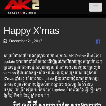
Happy X’mas
December 21, 2013
សម្រាប់​ជា​កាដូ​ថ្ងៃ​បុណ្យ​ណូអែល​ខាង​មុខ​នេះ​​​ AK Online ​នឹង​​ធ្វើ​​ការ​​
update ​​អោយ​​កាន់​​តែ​​ពិសេស​​ ​ដើម្បី​​ផ្តល់​​ភាព​​រីករាយ​​ក្នុង​​សប្តាហ៍​​នេះ​​។​​​
ប្រិយមិត្ត​ពិត​ជា​អាច​ផ្លាស់​ប្តូរ​​អារម្មណ៍​ជាក់​ជា​មិន​ខាន់​ឡើយ​ ​ព្រោះ​ក្នុង​
version ​ថ្មី​នេះ​លោក​អ្នក​អាច​តុប​តែង​តួ​អង្គ​សម​ស្រប​តាម​រដូវ​កាល ​
X’mas ​ឆ្នាំ​នេះ​។​​​​​​ចំពោះ​​​ការ​ ​update ​​ថ្មី​នេះ​​​បាន​​​បង្កើន​​​​ភាព​​​​​​ទាក់​​​ទាញ​​​
ជាង​នោះ​​ រួម​​ទាំង​​​​បាន​​​​​បន្ថែម​សំភារៈ​​ស្អាត​​ៗ ​និង​​​សព្វាវុធ​​ដ៏​​ទំនើប​​​​
អស្ចារ្យ​ ​​​ជា​​​ច្រើន​​ទៀត​។​​ចំនែក​​ឯ​​ការ update ​ថ្មី​នេះ​​វិញ​​និង​​ធ្វើ​​ឡើង​​នៅ​​
ថ្ងៃ​ច័ន្ទ ​ទី២៣ ខែធ្នូ​ ​ឆ្នាំ២០១៣​។