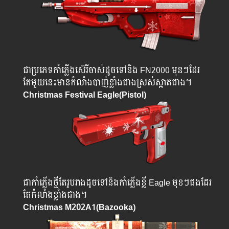
ជាប្រភេទកាំភ្លើងស៊េរីចាស់ដូចទៅនិង FN2000 មុនៗដែរ
តែមួយនេះមានកំលាំងបាញ់ខ្លាំងជាងស្រស់ស្អាតជាង។
Christmas Festival Eagle(Pistol)
ជាកាំភ្លើងថ្មីតែរូបរាងដូចទៅនិងកាំភ្លើងខ្លី Eagle​ មុខៗផងដែរ
តែកំលាំងខ្លាំងជាង។
Christmas M202A1(Bazooka)