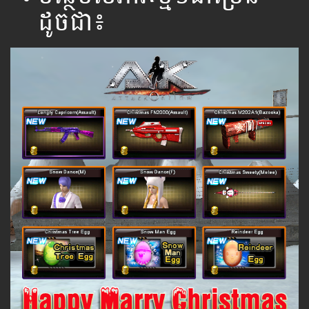
ដូចជា៖