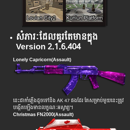
សំភារៈ​ដែល​គួរ​តែ​មាន​ក្នុង
Version 2.1.6.404
Lonely Capricorn(Assault)
នេះជាកាំភ្លើងដូចទៅនិង AK 47 ផងដែរ តែសម្រាប់មួយនេះត្រូវ
បង្កើតឡើងមានលក្ខណៈអស្ចារ្យ។
Christmas FN2000(Assault)