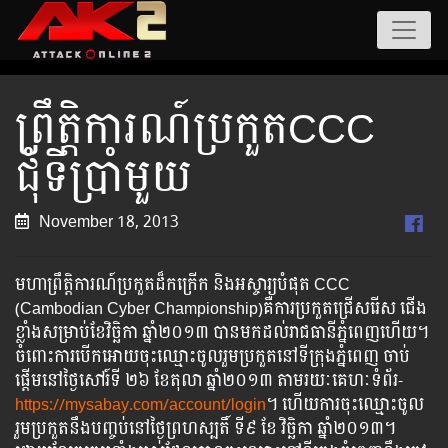
ព្រឹត្តិការណ៍ប្រកួតCCC
ជុំទីប្រាំមួយ
November 18, 2013
មហាព្រឹត្តិការណ៍ប្រកួតដ៏កក្រើក​ និងអស្ចារ្យបំផុត CCC​
(Cambodian Cyber Championship)គឺ​ការ​ប្រកួត​ជ្រើស​រើស​ ជើង
ខ្លាំងសម្រាប់​ខែ​វិច្ឆិកា ​ឆ្នាំ​​២០១៣​ បានមក​ដល់​រាជធានីភ្នំពេញហើយ។
ចំពោះការ​បើក​អោយ​ចុះ​ឈ្មោះ​ចូលរួមប្រកួត​នៅ​ទីក្រុងភ្នំពេញ ចាប់
ផ្តើម​​នៅ​ថ្ងៃ​សៅរ៍ទី ២៦ ខែតុលា ឆ្នាំ២០១៣​ តាមរយៈគេហៈទំព័រ-
https://mysabay.com/account/login
។ ​ហើយការចុះឈ្មោះចូល
រួមប្រកួតនឹងបញ្ចប់នៅថ្ងៃព្រហស្បតិ៍ ទី​៩ ខែ វិច្ឆិកា ឆ្នាំ២០១៣។