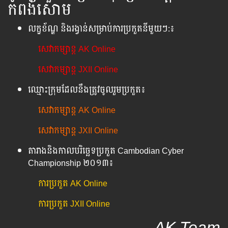
កំពង់សោម
លក្ខខ័ណ្ឌ និងរង្វាន់សម្រាប់ការប្រកួតនីមួយៗ​:៖
សេវាកម្សាន្ត AK Online
សេវាកម្សាន្ត JXII Online
ឈ្មោះក្រុមដែលនឹងត្រូវចូលរួមប្រកួត៖
សេវាកម្សាន្ត AK Online
សេវាកម្សាន្ត JXII Online
តារាងនិងកាលបរិច្ឆេទប្រកួត Cambodian Cyber
Championship ២០១៣៖
ការប្រកួត AK Online
ការប្រកួត JXII Online