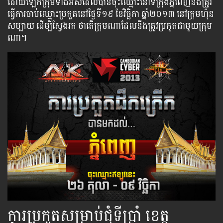
ដោយឡែកក្រុម​ទាំង​អស់​ដែលបានចុះឈ្មោះនៅទីក្រុងភ្នំពេញ​នឹង​ត្រូវ​
ធ្វើ​ការ​ចាប់​ឈ្មោះប្រកួត​នៅ​ថ្ងៃ​ទី១៩ ខែវិច្ឆិកា ឆ្នាំ២០១៣ នៅក្រុមហ៌ុន
សប្បាយ ដើម្បី​ស្វែង​រក​ ថា​តើ​ក្រុម​ណា​ដែល​នឹង​ត្រូវ​ប្រកួត​ជា​មួយ​ក្រុម​
ណា​។
ការប្រកួតសម្រាប់ជុំទីប្រាំ ខេត្ត