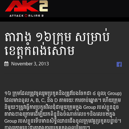
តារាង ១៦ក្រុម សម្រាប់
ខេត្តកំពង់សោម
November 3, 2013
១៦ ​ក្រុម​ដែល​ត្រូវ​ចូល​រួម​ប្រ​កួត​​និង​ត្រូវ​បែង​​ចែក​ជា​ ៤ ពូល​( Group)
ដែលមាន​ពូល A, B, C, និង D តាម​រយៈ​ការ​ចាប់​ឆ្នោត​។ ​ហើយក្រុម​
និមួយៗ​​ត្រូវ​ធ្វើ​ការ​ប្រកួត​វិល​ជុំជាមួយក្រុម​​ក្នុង​ Group របស់​ខ្លួន​ដូច​
តារាង​ខាង​ក្រោម​ដើម្បី​យក​ពិន្ទុ​និង​ចំណាត់​លេខ១និង​លេខ​២​​ក្នុង
Group របស់​ខ្លួន​ទើប​មាន​សិទ្ធិ​ឈាន​ជើង​ចូល​ក្រុម​វគ្គ​​ប្រកួត​បន្ទាប់។​
ខាង​ក្រោម​នេះ​ជា​តារាង​ការ​ប្រកួត​ក្នុង​ពូល​និមួយៗ​