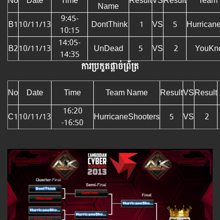
No
Date
Time
Result
VS
Result
Team
Name
9:45-
B1
10/11/13
DontThink
1
VS
5
Hurrican
10:15
14:05-
B2
10/11/13
UnDead
5
VS
2
YouKn
14:35
ការប្រកួតផ្តាច់ព្រ័ត្រ
No
Date
Time
Team Name
Result
VS
Result
16:20
C1
10/11/13
HurricaneShooters
5
VS
2
-16:50