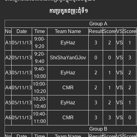
ការប្រកួតជម្រុះ​ជុំទី១
Group A
No
Date
Time
Team Name
Result
Score
VS
Score
9:00-
A1
05/11/13
EyHaz
3
2
VS
1
9:20
9:20-
A2
05/11/13
ShiShaYanGJov
0
0
VS
3
9:40
9:40-
A3
05/11/13
EyHaz
2
1
VS
2
10:00
10:00-
A4
05/11/13
CMR
2
1
VS
2
10:20
10:20-
A5
05/11/13
EyHaz
3
2
VS
1
10:40
10:40-
A6
05/11/13
CMR
3
3
VS
0
11:00
Group B
No
Date
Time
Team Name
Result
Score
VS
Score