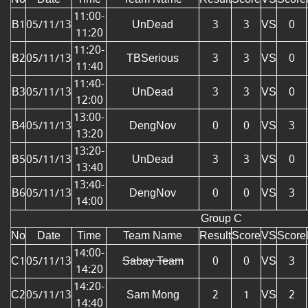
11:00-
B1
05/11/13
UnDead
3
3
VS
0
11:20
11:20-
B2
05/11/13
TBSerious
3
3
VS
0
11:40
11:40-
B3
05/11/13
UnDead
3
3
VS
0
12:00
13:00-
B4
05/11/13
DengNov
0
0
VS
3
13:20
13:20-
B5
05/11/13
UnDead
3
3
VS
0
13:40
13:40-
B6
05/11/13
DengNov
0
0
VS
3
14:00
Group C
No
Date
Time
Team Name
Result
Score
VS
Score
14:00-
C1
05/11/13
Sabay Team
0
0
VS
3
14:20
14:20-
C2
05/11/13
Sam Mong
2
1
VS
2
14:40