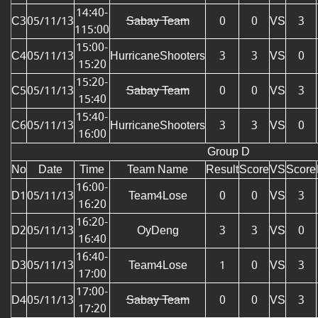
14:40-
C3
05/11/13
Sabay Team
0
0
VS
3
115:00
15:00-
C4
05/11/13
HurricaneShooters
3
3
VS
0
15:20
15:20-
C5
05/11/13
Sabay Team
0
0
VS
3
15:40
15:40-
C6
05/11/13
HurricaneShooters
3
3
VS
0
16:00
Group D
No
Date
Time
Team Name
Result
Score
VS
Score
16:00-
D1
05/11/13
Team4Lose
0
0
VS
3
16:20
16:20-
D2
05/11/13
OyDeng
3
3
VS
0
16:40
16:40-
D3
05/11/13
Team4Lose
1
0
VS
3
17:00
17:00-
D4
05/11/13
Sabay Team
0
0
VS
3
17:20