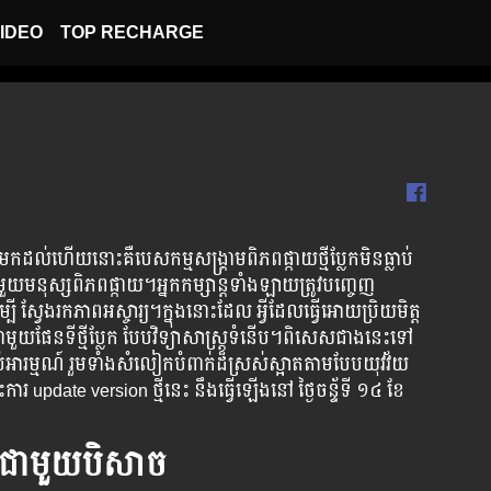
IDEO
TOP RECHARGE
​ដល់​​ហើយ​​នោះ​គឺ​បេសកម្ម​សង្គ្រាម​ពិភព​ផ្កាយ​​ថ្មី​ប្លែក​មិន​ធ្លាប់​
ួយ​​មនុស្ស​​ពិភព​​ផ្កាយ​​​។​​អ្នក​​កម្សាន្ត​​ទាំង​​ឡាយ​​ត្រូវ​បញ្ចេញ​
ង​​រក​​ភាព​​អស្ចារ្យ​​។ក្នុង​​​នោះ​​​ដែល​​ ​អ្វី​​ដែល​​​​ធ្វើ​​អោយ​​​​ប្រិយ​​មិត្ត​​
​​មួយ​​ផែន​​ទី​​ថ្មី​​ប្លែក​ ​បែប​វិទ្យាសាស្រ្ត​ទំនើប​។​​ពិសេស​​​​​ជាង​​​​នេះ​​​ទៅ​​​
​​​​ចាប់​​​អារម្មណ៍ ​​រួម​​​ទាំង​​​​​​សំលៀក​​បំពាក់​​​​​​ដ៏​​​ស្រស់​​​​ស្អាត​​តាម​​បែប​យុវវ័យ​
pdate version​ ​​ថ្មី​​​នេះ​​ នឹង​​​​ធ្វើ​​​​​ឡើង​​​នៅ​ ​ថ្ងៃ​ចន្ទ័​
​ទី​​ ១៤ ​​ខែ​​
គាម​ជាមួយបិសាច