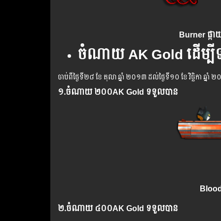
Burner ផ្កាយ
ចំណាយ AK Gold ដើម្បីទទួ
ចាប់ពី​ថ្ងៃទី២៨ ខែ តុលា ឆ្នាំ ២០១៣ ដល់ថ្ងៃទី១០ ខែ​ វិច្ឆិកា ឆ្នា
១.​ចំណាយ ២០០AK Gold ទទួលបាន
Blood
២.​ចំណាយ ៤០០AK Gold ទទួលបាន