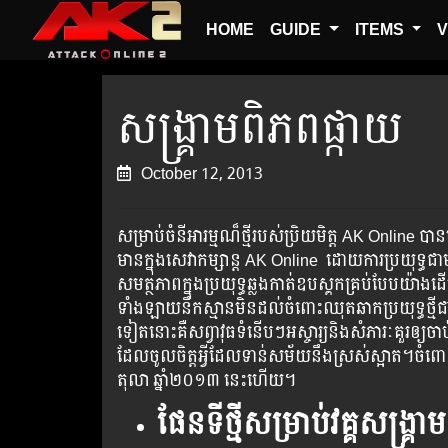
HOME
GUIDE
ITEMS
V
សង្គ្រាមពិភពផ្កាយ
October 12, 2013
សម្រាប់ចំនីអារម្មណ៏ថ្មីរបស់​ប្រិយ​មិត្ត AK Online ​បាន​​មក​​
មាន​ក្នុង​​សេវា​កម្សាន្ត​ ​AK Online​​ ​​ដោយ​ការ​​​ប្រយុទ្ធ​​​ជា​ម
សមត្ថភាព​ក្នុង​ប្រយុទ្ធ​ឆ្លង​កាត់​ឧបស្គក​​គ្រប់​​បែប​​យ៉ាង​​ដើម្បី ​ស្វែ
ទាំង​ឡាយ​​នឹក​​ស្មាន​​​មិន​​ដល់​​​ចំពោះ​​​​ឈុត​​ឆាក​​ប្រយុទ្ធ​​​​ថ្មី​​​ជា
ទៀត​​​នោះ​​គឺ​​​​សព្វាវុធ​​​​​ទំនើប​ៗ​​​​​អស្ចារ្យ​​និង​​​​សំភារៈ​​​​គួ​រ​​​​​​ឲ្យ​
ដែល​ចូល​ចិត្ត​​​អ្វី​ដែល​ទាន់​សម័យ​​នឹង​ស្រស់​ស្អាត​។​ចំពោះ​​​​ការ​ ​​​u
តុលា​ ឆ្នាំ​២០១៣​ នេះ​​ហើយ។
ផែនទីថ្មីសម្រាប់វគ្គសង្រ្