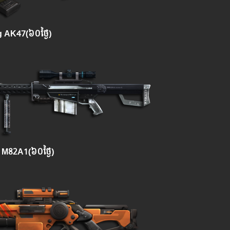
 AK47(៦០ថ្ងៃ)
 M82A1(៦០ថ្ងៃ)