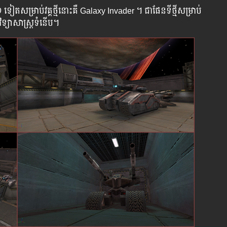
្មី​១ ទៀត​សម្រាប់​វគ្គ​ថ្មីនោះគឺ​​ Galaxy Invader ។ ជាផែនទីថ្មីសម្រាប់
វិទ្យាសាស្រ្តទំនើប។