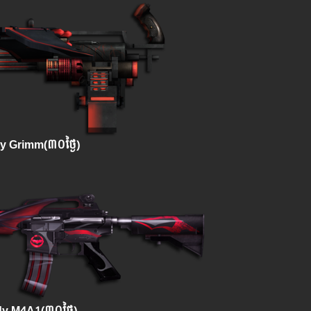
y Grimm(៣០ថ្ងៃ)
y M4A1(៣០ថ្ងៃ)