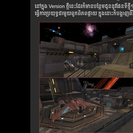
នៅក្នុង Version ថ្មី​នេះ​ដែរ​ក៏​មាន​បន្ថែម​ជូន​នូវ​ផែន​ទីថ
ធ្វើការប្រយុទ្ធជាមួយពួកពិភពផ្កាយ ក្នុងនោះក៏បង្ហាញពី