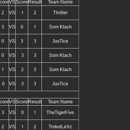
core
VS
Score
Result
Team Name
2
VS
1
2
Thriller
3
VS
0
1
Som Klach
0
VS
3
3
JusTice
0
VS
3
3
Som Klach
1
VS
2
3
Som Klach
0
VS
3
3
JusTice
core
VS
Score
Result
Team Name
3
VS
0
1
TheTigerFive
2
VS
1
2
TrokolLeXz