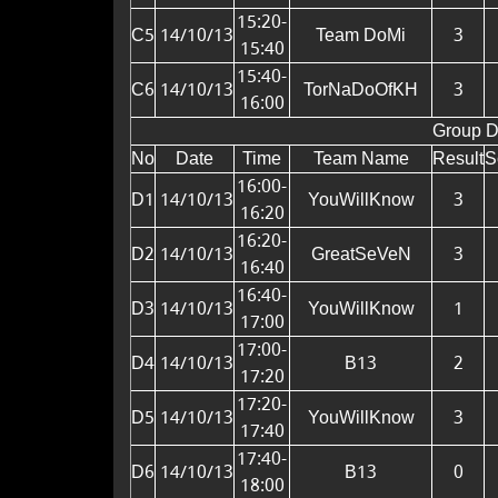
15:20-
C5
14/10/13
Team DoMi
3
15:40
15:40-
C6
14/10/13
TorNaDoOfKH
3
16:00
Group 
No
Date
Time
Team Name
Result
S
16:00-
D1
14/10/13
YouWillKnow
3
16:20
16:20-
D2
14/10/13
GreatSeVeN
3
16:40
16:40-
D3
14/10/13
YouWillKnow
1
17:00
17:00-
D4
14/10/13
B13
2
17:20
17:20-
D5
14/10/13
YouWillKnow
3
17:40
17:40-
D6
14/10/13
B13
0
18:00