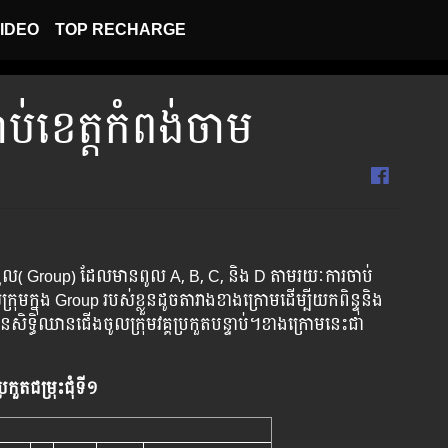
IDEO
TOP RECHARGE
ប់ខេត្តកំពង់ចាម
​ជា​ ៤ ពូល​( Group) ដែលមាន​ពូល A, B, C, និង D តាម​រយៈ​ការ​ចាប់​
្រុម​​ក្នុង​ Group របស់​ខ្លួន​ដូច​តារាង​ខាង​ក្រោម​ដើម្បី​យក​ពិន្ទុ​និង​
ទ្ធិ​ឈាន​ជើង​ចូល​ក្រុម​វគ្គ​​ប្រកួត​បន្ទាប់។​ខាង​ក្រោម​នេះ​ជា​
រកួតជម្រុះ​ជុំទី១