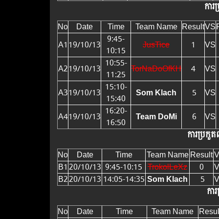
ការប
No
Date
Time
Team Name
Result
VS
9:45-
A1
19/10/13
JusTice
1
VS
10:15
10:55-
A2
19/10/13
TorNaDoOfKH
4
VS
11:25
15:10-
A3
19/10/13
Som Klach
5
VS
15:40
16:20-
A4
19/10/13
Team DoMi
6
VS
16:50
ការប្រកួតព
No
Date
Time
Team Name
Result
B1
20/10/13
9:45-10:15
TrokolLeXz
0
B2
20/10/13
14:05-14:35
Som Klach
5
ការប
No
Date
Time
Team Name
Resul