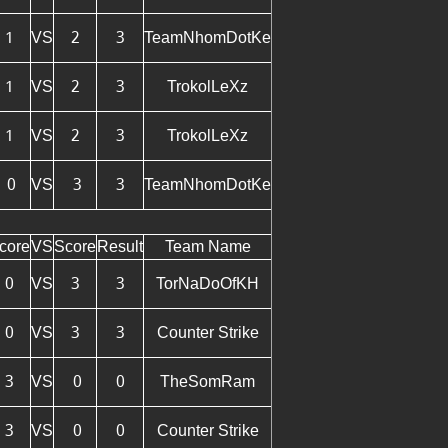
1
VS
2
3
TeamNhomDotKe
1
VS
2
3
TrokolLeXz
1
VS
2
3
TrokolLeXz
0
VS
3
3
TeamNhomDotKe
C
core
VS
Score
Result
Team Name
0
VS
3
3
TorNaDoOfKH
0
VS
3
3
Counter Strike
3
VS
0
0
TheSomRam
3
VS
0
0
Counter Strike