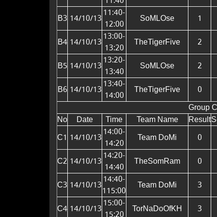
11:40
11:40-
B3
14/10/13
SoMLOse
1
12:00
13:00-
B4
14/10/13
TheTigerFive
2
13:20
13:20-
B5
14/10/13
SoMLOse
2
13:40
13:40-
B6
14/10/13
TheTigerFive
0
14:00
Group 
No
Date
Time
Team Name
Result
S
14:00-
C1
14/10/13
Team DoMi
0
14:20
14:20-
C2
14/10/13
TheSomRam
0
14:40
14:40-
C3
14/10/13
Team DoMi
3
115:00
15:00-
C4
14/10/13
TorNaDoOfKH
3
15:20