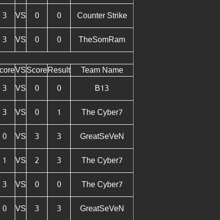
3
VS
0
0
Counter Strike
3
VS
0
0
TheSomRam
D
core
VS
Score
Result
Team Name
3
VS
0
0
B13
3
VS
0
1
The Cyber7
0
VS
3
3
GreatSeVeN
1
VS
2
3
The Cyber7
3
VS
0
0
The Cyber7
0
VS
3
3
GreatSeVeN