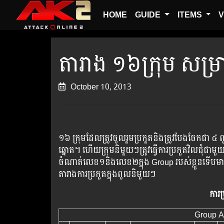
HOME
GUIDE
ITEMS
V
តារាង ១៦ក្រុម សម្រា
October 10, 2013
១៦ ​ក្រុម​ដែល​ត្រូវ​ចូល​រួម​ប្រ​កួត​​និង​ត្រូវ​បែង​​ចែក
ឆ្នោត​។ ​ហើយក្រុម​និមួយៗ​​ត្រូវ​ធ្វើ​ការ​ប្រកួត​វិល​ជុំជាមួយក
ចំណាត់​លេខ១និង​លេខ​២​​ក្នុង Group របស់​ខ្លួន​ទើប​មាន​សិ
តារាង​ការ​ប្រកួត​ក្នុង​ពូល​និមួយៗ​
ការប្
Group A