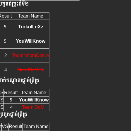
្រកួតជម្រុះជុំទី២
Result
Team Name
5
TrokolLeXz
5
YouWillKnow
2
TeamNhomDotKe
4
GreatSeVeN
ាក់កណ្តាលផ្តាច់ព្រ័ត្រ
VS
Result
Team Name
VS
5
YouWillKnow
VS
4
Team DoMi
្រកួតផ្តាច់ព្រ័ត្រ
t
VS
Result
Team Name