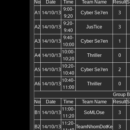
No
Date
Time
Team Name
Result
S
9:00-
A1
14/10/13
Cyber Se7en
3
9:20
9:20-
A2
14/10/13
JusTice
3
9:40
9:40-
A3
14/10/13
Cyber Se7en
1
10:00
10:00-
A4
14/10/13
Thriller
0
10:20
10:20-
A5
14/10/13
Cyber Se7en
2
10:40
10:40-
A6
14/10/13
Thriller
0
11:00
Group B
No
Date
Time
Team Name
Result
S
11:00-
B1
14/10/13
SoMLOse
3
11:20
11:20-
B2
14/10/13
TeamNhomDotKe
3