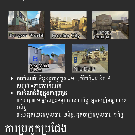
ការកំណត់:
ចំនួនអ្នកប្រកួត =១០, កំរិតជុំ=៥ និង​ ៩;
សព្វាវុធ=តាមការកំណត់
ការកំណត់ពិន្ទុក្នុងការប្រកួត
៣:០ ឬ ៣:១ អ្នកឈ្នះទទួលបាន ៣ពិន្ទុ, អ្នកចាញ់ទទួលបាន
០ពិន្ទុ
៣:២ អ្នកឈ្នះទទួលបាន ២ពិន្ទុ, អ្នកចាញ់ទទួលបាន ១ពិន្ទុ
ការប្រកួតប្រជែង