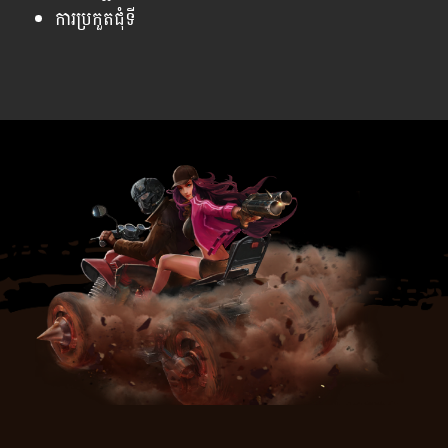
ការប្រកួតជុំទី