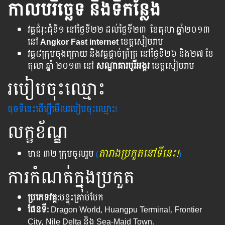
កាល​បរិច្ឆេទ និង​ទី​កន្លែង
វគ្គជំរុះជុំទី១ នៅថ្ងៃទី២២ ​ដល់ថ្ងៃទី២៣ ខែតុលា ឆ្នាំ២០១៣ ​
នៅ
Angkor Fast internet
ខេត្តសៀមរាប
វគ្គ៨ក្រុមចុងក្រោយ និងវគ្គផ្តាច់ព្រ័ត្រ ​នៅថ្ងៃទី២៦​ និង​២៧ ខែ​
តុលា​ ឆ្នាំ​ ២០១៣ នៅ
សណ្ឋាគារបូរីអង្គរ
ខេត្តសៀមរាប
របៀបចុះឈ្មោះ
ចុចទីនេះដើម្បីមើលរបៀបចុះឈ្មោះ!
លក្ខខ័ណ្ឌ
តារាងប្រកួតនៅទីនេះ!
មាន ៣២ ក្រុមចូលរួម
(
)
ការកំណត់ក្នុងប្រកួត
ប្រភេទវគ្គ:
បន្ទុះគ្រាប់បែក
ផែនទី:
Dragon World, Huangpu Terminal, Frontier
City, Nile Delta និង Sea-Maid Town.