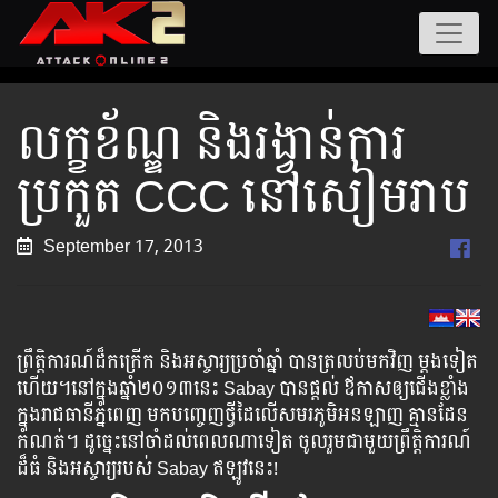
លក្ខខ័ណ្ឌ និងរង្វាន់ការ​
ប្រកួត CCC នៅសៀមរាប
September 17, 2013
ព្រឹត្តិការណ៍ដ៏កក្រើក និងអស្ចារ្យប្រចាំឆ្នាំ បានត្រលប់មកវិញ ម្តងទៀត
ហើយ។នៅក្នុងឆ្នាំ២០១៣នេះ Sabay បានផ្តល់ ឪកាសឲ្យជើងខ្លាំង
ក្នុងរាជធានីភ្នំពេញ មកបញ្ចេញថ្វី​ដៃលើ​សមរភូមិអនឡាញ គ្មានដែន
កំណត់។ ដូច្នេះ​នៅ​ចាំ​ដល់​ពេល​ណា​ទៀត ចូល​រួម​ជាមួយ​ព្រឹត្តិការណ៍​
ដ៏​ធំ និង​អស្ចារ្យ​របស់ Sabay ឥឡូវនេះ!