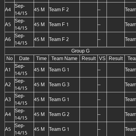
Sep-
A4
45 M
Team F 2
–
Team
14/15
Sep-
A5
45 M
Team F 1
–
Team
14/15
Sep-
A6
45 M
Team F 2
–
Team
14/15
Group G
No
Date
Time
Team Name
Result
VS
Result
Te
Sep-
A1
45 M
Team G 1
–
Team
14/15
Sep-
A2
45 M
Team G 3
–
Team
14/15
Sep-
A3
45 M
Team G 1
–
Team
14/15
Sep-
A4
45 M
Team G 2
–
Team
14/15
Sep-
A5
45 M
Team G 1
–
Team
14/15