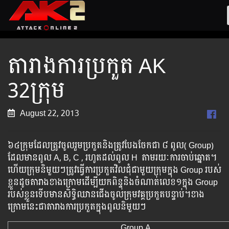
តារាងការប្រកួត AK
32ក្រុម​
August 22, 2013
៦៤​ក្រុម​ដែល​ត្រូវ​ចូល​រួម​ប្រ​កួត​​និង​ត្រូវ​បែង​​ចែក​ជា​ ៨ ពូល​( Group)
ដែលមាន​ពូល A, B, C , រហូតដល់ពូល H តាម​រយៈ​ការ​ចាប់​ឆ្នោត​។​
ហើយក្រុម​និមួយៗ​​ត្រូវ​ធ្វើ​ការ​ប្រកួត​វិល​ជុំជាមួយក្រុម​​ក្នុង​ Group របស់​
ខ្លួន​ដូច​តារាង​ខាង​ក្រោម​ដើម្បី​យក​ពិន្ទុ​និង​ចំណាត់​លេខ១​​ក្នុង Group
របស់​ខ្លួន​ទើប​មាន​សិទ្ធិ​ឈាន​ជើង​ចូល​ក្រុម​វគ្គ​​ប្រកួត​បន្ទាប់។​ខាង​
ក្រោម​នេះ​ជា​តារាង​ការ​ប្រកួត​ក្នុង​ពូល​និមួយៗ​
Group A