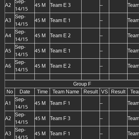
Sep-
A2
45 M
Team E 3
–
Team
14/15
Sep-
A3
45 M
Team E 1
–
Team
14/15
Sep-
A4
45 M
Team E 2
–
Team
14/15
Sep-
A5
45 M
Team E 1
–
Team
14/15
Sep-
A6
45 M
Team E 2
–
Team
14/15
Group F
No
Date
Time
Team Name
Result
VS
Result
Te
Sep-
A1
45 M
Team F 1
–
Team
14/15
Sep-
A2
45 M
Team F 3
–
Team
14/15
Sep-
A3
45 M
Team F 1
–
Team
14/15